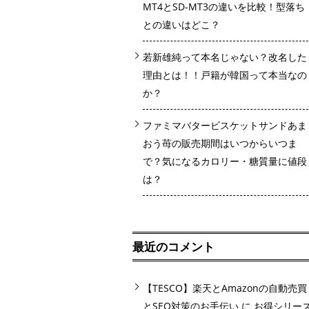
MT4とSD-MT3の違いを比較！型落ち
との違いはどこ？
若新雄純って本名じゃない？改名した
理由とは！！戸籍が韓国って本当なの
か？
ファミマバタービスケットサンドあま
おう苺の販売期間はいつからいつま
で？気になるカロリー・糖質量に値段
は？
最近のコメント
【TESCO】楽天とAmazonの自動売買
とSEO対策のお手伝い
に
お得シリー