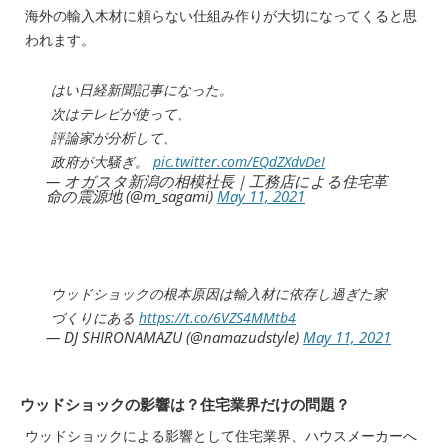
海外の輸入木材に頼らない仕組み作りが大切になってくると思
われます。
はい日経新聞記事になった。
次はテレビが使って、
評論家が分析して、
政府が大騒ぎ。
pic.twitter.com/EQdZXdvDeI
— オガスタ新潟の相模社長｜工務店による住宅革
命の震源地 (@m_sagami)
May 11, 2021
ウッドショックの根本原因は輸入材に依存し過ぎた家
づくりにある
https://t.co/6VZS4MMtb4
— DJ SHIRONAMAZU (@namazudstyle)
May 11, 2021
ウッドショックの影響は？住宅業界だけの問題？
ウッドショックによる影響として住宅業界、ハウスメーカーへ