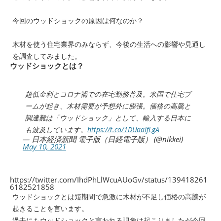
今回のウッドショックの原因は何なのか？
木材を使う住宅業界のみならず、今後の生活への影響や見通し
を調査してみました。
ウッドショックとは？
超低金利とコロナ禍での在宅勤務普及。米国で住宅ブ
ームが起き、木材需要が予想外に膨張。価格の高騰と
調達難は「ウッドショック」として、輸入する日本に
も波及しています。
https://t.co/1DUaaIfLgA
— 日本経済新聞 電子版（日経電子版） (@nikkei)
May 10, 2021
https://twitter.com/IhdPhLlWcuAUoGv/status/139418261
6182521858
ウッドショックとは短期間で急激に木材が不足し価格の高騰が
起きることを言います。
過去にもウッドショックと言われる現象は起こりましたが今回