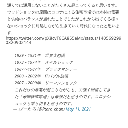
通りでは通用しないことがたくさん起こってくると思います。
ウッドショックの原因はコロナによる住宅市場での木材の需要
と供給のバランスが崩れたことでしたがこれから出てくる様々
な○○ショックに対処しながら生きていく時代になったと思いま
す。
https://twitter.com/pX8cvT6CA855eMx/status/140569299
0320902144
1929～1931年 世界大恐慌
1973～1974年 オイルショック
1987〜1987年 ブラックマンデー
2000～2002年 ITバブル崩壊
2007～2009年 リーマンショック
これだけの暴落が起こりながらも、力強く回復してき
た「米国株式市場」は最強だと思うのです。コロナシ
ョックも乗り切ると思うのです。
— ぴーたろ (@Ptaro_chan)
May 11, 2021