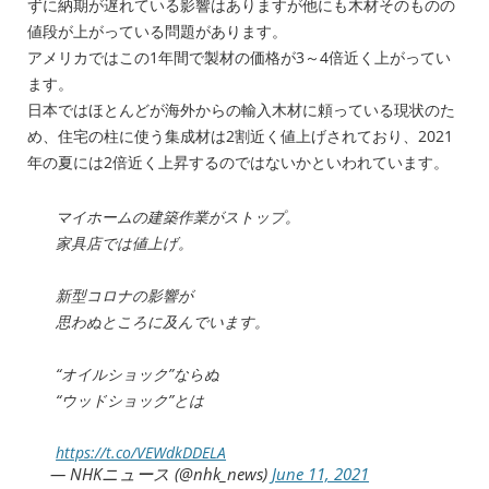
ずに納期が遅れている影響はありますが他にも木材そのものの
値段が上がっている問題があります。
アメリカではこの1年間で製材の価格が3～4倍近く上がってい
ます。
日本ではほとんどが海外からの輸入木材に頼っている現状のた
め、住宅の柱に使う集成材は2割近く値上げされており、2021
年の夏には2倍近く上昇するのではないかといわれています。
マイホームの建築作業がストップ。
家具店では値上げ。
新型コロナの影響が
思わぬところに及んでいます。
“オイルショック”ならぬ
“ウッドショック”とは
https://t.co/VEWdkDDELA
— NHKニュース (@nhk_news)
June 11, 2021