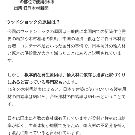
ウッドショックの原因は？
今回のウッドショックの原因は一般的に米国内での新築住宅需
要の増加や木材相場の変動、中国の経済回復などに伴う木材需
要増、コンテナ不足といった国外の事情で、日本向けの輸入材
と原木の供給量が大きく減ったことにあると説明されていま
す。
しかし、
根本的な発生原因は、輸入材に依存し過ぎた家づくり
にあると言っている専門家もいます。
19年の木材需給表によると、日本で建築に使われている製材用
材の自給率は約51%、合板用材の自給率は約45%ということで
す。
日本は国土に有数の森林保有国していますが梁材と柱材の自給
率が低く、生産体制が脆弱であるため、輸入材の不足分を補え
ず混乱に陥っていると言われています。