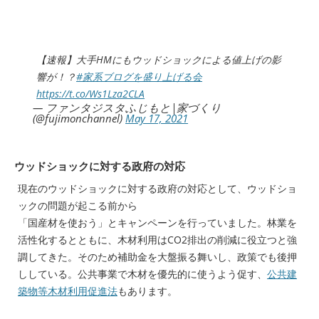
【速報】大手HMにもウッドショックによる値上げの影
響が！？
#家系ブログを盛り上げる会
https://t.co/Ws1Lza2CLA
— ファンタジスタふじもと|家づくり
(@fujimonchannel)
May 17, 2021
ウッドショックに対する政府の対応
現在のウッドショックに対する政府の対応として、ウッドショ
ックの問題が起こる前から
「国産材を使おう」とキャンペーンを行っていました。林業を
活性化するとともに、木材利用はCO2排出の削減に役立つと強
調してきた。そのため補助金を大盤振る舞いし、政策でも後押
ししている。公共事業で木材を優先的に使うよう促す、
公共建
築物等木材利用促進法
もあります。