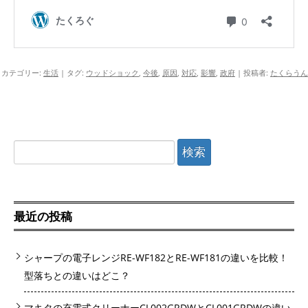
カテゴリー:
生活
| タグ:
ウッドショック
,
今後
,
原因
,
対応
,
影響
,
政府
|
投稿者:
たくらうん
検
索:
最近の投稿
シャープの電子レンジRE-WF182とRE-WF181の違いを比較！
型落ちとの違いはどこ？
マキタの充電式クリーナーCL002GRDWとCL001GRDWの違い