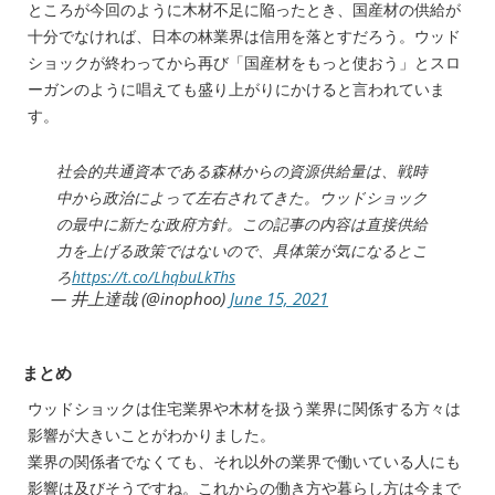
ところが今回のように木材不足に陥ったとき、国産材の供給が
十分でなければ、日本の林業界は信用を落とすだろう。ウッド
ショックが終わってから再び「国産材をもっと使おう」とスロ
ーガンのように唱えても盛り上がりにかけると言われていま
す。
社会的共通資本である森林からの資源供給量は、戦時
中から政治によって左右されてきた。ウッドショック
の最中に新たな政府方針。この記事の内容は直接供給
力を上げる政策ではないので、具体策が気になるとこ
ろ
https://t.co/LhqbuLkThs
— 井上達哉 (@inophoo)
June 15, 2021
まとめ
ウッドショックは住宅業界や木材を扱う業界に関係する方々は
影響が大きいことがわかりました。
業界の関係者でなくても、それ以外の業界で働いている人にも
影響は及びそうですね。これからの働き方や暮らし方は今まで