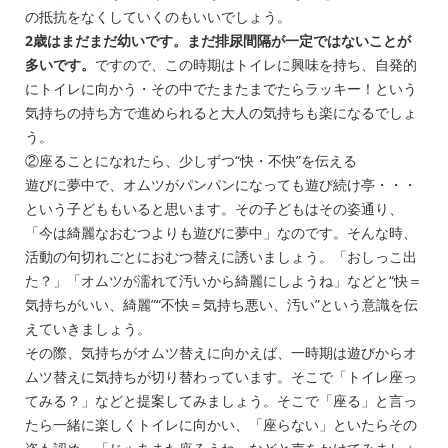
の抵抗をなくしていくのもいいでしょう。
2歳はまだまだ幼いです。まだ排尿間隔が一定ではないことが
多いです。
ですので、この時期はトイレに興味を持ち、自発的
にトイレに向かう・その中でたまたまでたらラッキー！という
気持ちの持ち方で進められると大人の気持ちも楽になるでしょ
う。
②座ることになれたら、少しずつ“快・不快”を伝える
遊びに夢中で、オムツがパンパンになっても遊び続け亭・・・
という子どももいると思います。その子どもはその姿通り、
「今は綺麗なおむつよりも遊びに夢中」なのです。そんな時、
活動の句切れごとにおむつ替えに誘いましょう。「おしっこ出
た？」「オムツが濡れて汚いから綺麗にしようね」などと“快＝
気持ちがいい、綺麗”“不快＝気持ち悪い、汚い”という意識を伝
えていきましょう。
その際、気持ちがオムツ替えに向かえば、一時期は遊びからオ
ムツ替えに気持ちが切り替わっています。そこで「トイレ座っ
てみる？」などと提案してみましょう。そこで「座る」と言っ
たら一緒に楽しくトイレに向かい、「座らない」といたらその