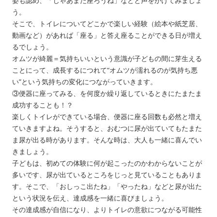
姿も認め、「じゃあまた座ろうね」などと声をかけてみましょ
う。
そこで、トイレについてどこかで楽しい経験（絵本や紙芝居、
動画など）があれば「座る」と答え座ることができる日が増え
るでしょう。
オムツが綺麗＝気持ちいいという意識が子どもの間に芽生える
ことにって、成長するにつれて“オムツが濡れるのが気持ち悪
い”という気持ちの変化につながっていきます。
③便器に座ってみる、を何度か繰り返しているときにたまたま
成功することも！？
楽しくトイレができている場合、便器に座る回数も必然と増え
ていきますよね。そうすると、おむつに尿が出ていてもたまた
ま尿が出る時があります。そんな時は、大人も一緒に喜んでい
きましょう。
子どもは、初めての体験に何が起こったのかわからないことが
多いです、尿が出ているところをじっと見ていることもありま
す。そこで、「おしっこ出たね」「やったね」などと尿が出た
という状況を伝え、達成感を一緒に喜びましょう。
その達成感が自信になり、よりトイレの意欲につながる可能性