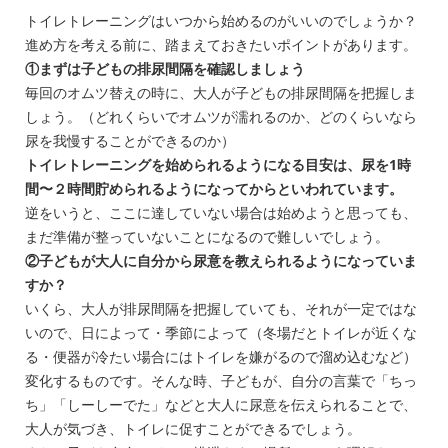
トイレトレーニングはいつから始めるのがいいのでしょうか？
進め方を考える前に、踏まえておきたいポイントがあります。
①まずは子どもの排尿間隔を確認しましょう
毎回のオムツ替えの時に、大人が子どもの排尿間隔を把握しま
しょう。（どれくらいでオムツが濡れるのか、どのくらいなら
尿を我慢することができるのか）
トイレトレーニングを始められるようになる目安は、尿を1時
間〜２時間貯められるようになってからといわれています。
逆をいうと、ここに達していない場合は始めようと思っても、
まだ準備が整っていないことになるので難しいでしょう。
②子どもが大人に自分から尿意を教えられるようになっていま
すか？
いくら、大人が排尿間隔を把握していても、それが一定ではな
いので、日によって・季節によって（冬場だとトイレが近くな
る・便器が冷たい場合にはトイレを嫌がるので溜め込むなど）
変化するものです。そんな時、子どもが、自分の言葉で「ちっ
ち」「しーしーでた」などと大人に尿意を伝えられることで、
大人が気づき、トイレに促すことができるでしょう。