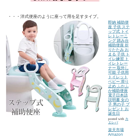
・・・洋式便座のように座って用を足すタイプ。
即納 補助便
座 子供 ステ
ップ式 トイ
レトレーニ
ング 踏み台
補助便座 折
りたたみ お
まる 子供 ト
イレ練習 ト
イレトレー
ナー 取外し
可能 子供用
トイレット
ベビー 滑り
止め ふかふ
か補助便座
電子日本語
説明書 女の
子 男の子 プ
レゼント お
誕生日
posted with
カ
エレバ
楽天市場
Amazon