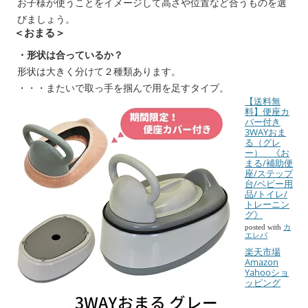
お子様が使うことをイメージして高さや位置など合うものを選
びましょう。
＜おまる＞
・形状は合っているか？
形状は大きく分けて２種類あります。
・・・またいで取っ手を掴んで用を足すタイプ。
【送料無
料】便座カ
バー付き
3WAYおま
る（グレ
ー） 《お
まる/補助便
座/ステップ
台/ベビー用
品/トイレ/
トレーニン
グ》
posted with
カ
エレバ
楽天市場
Amazon
Yahooショ
ッピング