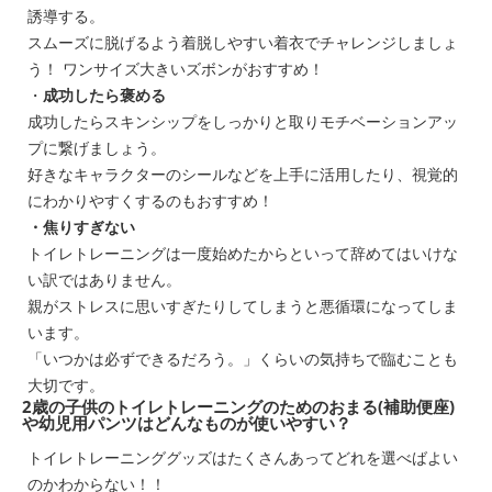
誘導する。
スムーズに脱げるよう着脱しやすい着衣でチャレンジしましょ
う！ ワンサイズ大きいズボンがおすすめ！
・
成功したら褒める
成功したらスキンシップをしっかりと取りモチベーションアッ
プに繋げましょう。
好きなキャラクターのシールなどを上手に活用したり、視覚的
にわかりやすくするのもおすすめ！
・焦りすぎない
トイレトレーニングは一度始めたからといって辞めてはいけな
い訳ではありません。
親がストレスに思いすぎたりしてしまうと悪循環になってしま
います。
「いつかは必ずできるだろう。」くらいの気持ちで臨むことも
大切です。
2歳の子供のトイレトレーニングのためのおまる(補助便座)
や幼児用パンツはどんなものが使いやすい？
トイレトレーニンググッズはたくさんあってどれを選べばよい
のかわからない！！