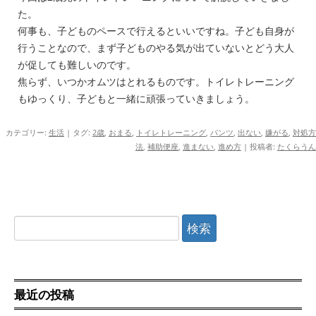
た。
何事も、子どものペースで行えるといいですね。子ども自身が
行うことなので、まず子どものやる気が出ていないとどう大人
が促しても難しいのです。
焦らず、いつかオムツはとれるものです。トイレトレーニング
もゆっくり、子どもと一緒に頑張っていきましょう。
カテゴリー:
生活
| タグ:
2歳
,
おまる
,
トイレトレーニング
,
パンツ
,
出ない
,
嫌がる
,
対処方
法
,
補助便座
,
進まない
,
進め方
|
投稿者:
たくらうん
検
索:
最近の投稿