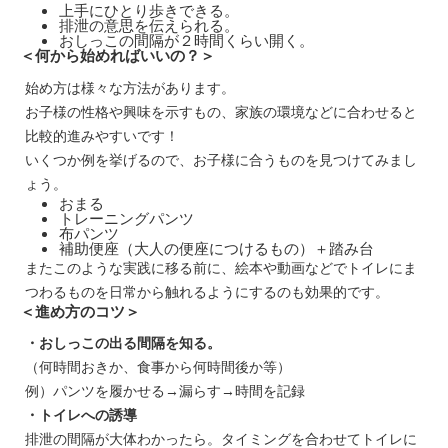
上手にひとり歩きできる。
排泄の意思を伝えられる。
おしっこの間隔が２時間くらい開く。
＜何から始めればいいの？＞
始め方は様々な方法があります。
お子様の性格や興味を示すもの、家族の環境などに合わせると
比較的進みやすいです！
いくつか例を挙げるので、お子様に合うものを見つけてみまし
ょう。
おまる
トレーニングパンツ
布パンツ
補助便座（大人の便座につけるもの）＋踏み台
またこのような実践に移る前に、絵本や動画などでトイレにま
つわるものを日常から触れるようにするのも効果的です。
＜進め方のコツ＞
・おしっこの出る間隔を知る。
（何時間おきか、食事から何時間後か等）
例）パンツを履かせる→漏らす→時間を記録
・トイレへの誘導
排泄の間隔が大体わかったら。タイミングを合わせてトイレに