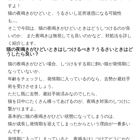
すよ！
猫の夜鳴きがひどいと、うるさいし近所迷惑になる可能性
も…。
そこで今回は、猫の夜鳴きがひどいときはどうしつけるのが良
いのか、 また夜鳴きは無視しても良いのかなど、対処法を詳し
く紹介します。
猫の夜鳴きがひどいときはしつけるべき？うるさいときはど
うしたら良い？
猫の夜鳴きがひどい場合、しつけをする前に飼い猫が発情期に
なっていないか、
年齢をチェックし、発情期に入っているのなら、去勢か避妊手
術を受けさせましょう。
ただし既に去勢、避妊手術済みなのでしたら、
猫を日中にたくさん構ってあげるのが、夜鳴き対策のしつけに
繋がりますよ。
基本的に猫の夜鳴きがひどい状態になってしまうのは、
猫が成長し発情期を迎えてしまったからという理由が一番多い
んです。
発情期に入ってしまっていると、夜鳴きはしつけでどうにかな