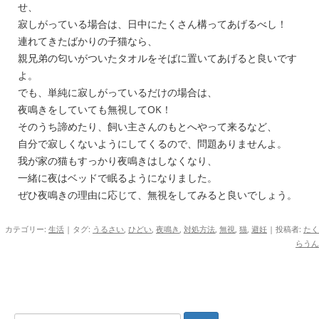
せ、
寂しがっている場合は、日中にたくさん構ってあげるべし！
連れてきたばかりの子猫なら、
親兄弟の匂いがついたタオルをそばに置いてあげると良いです
よ。
でも、単純に寂しがっているだけの場合は、
夜鳴きをしていても無視してOK！
そのうち諦めたり、飼い主さんのもとへやって来るなど、
自分で寂しくないようにしてくるので、問題ありませんよ。
我が家の猫もすっかり夜鳴きはしなくなり、
一緒に夜はベッドで眠るようになりました。
ぜひ夜鳴きの理由に応じて、無視をしてみると良いでしょう。
カテゴリー:
生活
| タグ:
うるさい
,
ひどい
,
夜鳴き
,
対処方法
,
無視
,
猫
,
避妊
|
投稿者:
たく
らうん