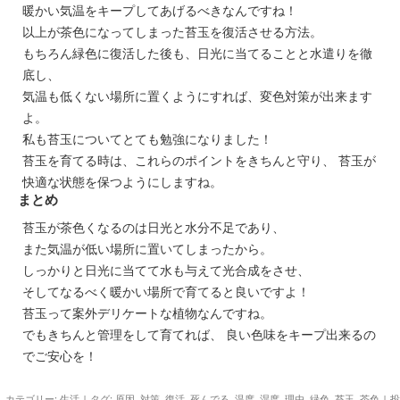
暖かい気温をキープしてあげるべきなんですね！
以上が茶色になってしまった苔玉を復活させる方法。
もちろん緑色に復活した後も、日光に当てることと水遣りを徹
底し、
気温も低くない場所に置くようにすれば、変色対策が出来ます
よ。
私も苔玉についてとても勉強になりました！
苔玉を育てる時は、これらのポイントをきちんと守り、 苔玉が
快適な状態を保つようにしますね。
まとめ
苔玉が茶色くなるのは日光と水分不足であり、
また気温が低い場所に置いてしまったから。
しっかりと日光に当てて水も与えて光合成をさせ、
そしてなるべく暖かい場所で育てると良いですよ！
苔玉って案外デリケートな植物なんですね。
でもきちんと管理をして育てれば、 良い色味をキープ出来るの
でご安心を！
カテゴリー:
生活
| タグ:
原因
,
対策
,
復活
,
死んでる
,
温度
,
湿度
,
理由
,
緑色
,
苔玉
,
茶色
|
投