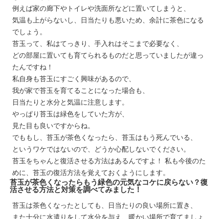
例えば家の廊下やトイレや洗面所などに置いてしまうと、
気温も上がらないし、日当たりも悪いため、余計に茶色になる
でしょう。
苔玉って、私はてっきり、手入れはそこまで必要なく、
どの部屋に置いても育てられるものだと思っていましたが違っ
たんですね！
私自身も苔玉にすごく興味があるので、
我が家で苔玉を育てることになった場合も、
日当たりと水分と気温に注意します。
やっぱり苔玉は緑色をしていた方が、
見た目も良いですからね。
でももし、苔玉が茶色くなったら、苔玉はもう死んでいる、
というワケではないので、どうか心配しないでください。
苔玉をちゃんと復活させる方法はあるんですよ！ 私も今後のた
めに、苔玉の復活方法を覚えておくようにします。
苔玉が茶色くなったらもう緑色の元気なコケに戻らない？復
活させる方法と対策を調べてみました！
苔玉は茶色くなったとしても、日当たりの良い場所に置き、
また十分に水遣りをして水分を与え、暖かい場所で育てましょ