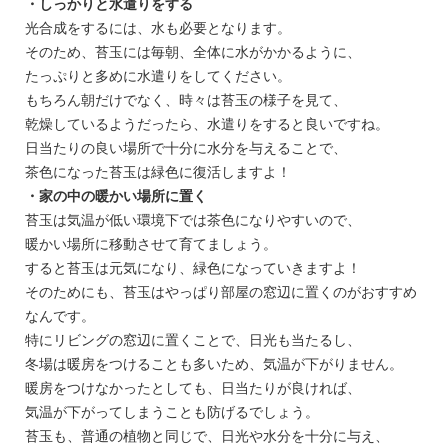
・しっかりと水遣りをする
光合成をするには、水も必要となります。
そのため、苔玉には毎朝、全体に水がかかるように、
たっぷりと多めに水遣りをしてください。
もちろん朝だけでなく、時々は苔玉の様子を見て、
乾燥しているようだったら、水遣りをすると良いですね。
日当たりの良い場所で十分に水分を与えることで、
茶色になった苔玉は緑色に復活しますよ！
・家の中の暖かい場所に置く
苔玉は気温が低い環境下では茶色になりやすいので、
暖かい場所に移動させて育てましょう。
すると苔玉は元気になり、緑色になっていきますよ！
そのためにも、苔玉はやっぱり部屋の窓辺に置くのがおすすめ
なんです。
特にリビングの窓辺に置くことで、日光も当たるし、
冬場は暖房をつけることも多いため、気温が下がりません。
暖房をつけなかったとしても、日当たりが良ければ、
気温が下がってしまうことも防げるでしょう。
苔玉も、普通の植物と同じで、日光や水分を十分に与え、