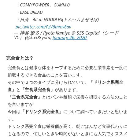
・COMP(POWDER、GUMMY)
・BASE BREAD
・日清 All-in NOODLES(トムヤムまぜそば)
pic.twitter.com/PzV8mmy8av
— 神谷 遼多 / Ryota Kamiya @ SSS Capital（シード
VC） (@ka38ryota)
January 26, 2020
完全食とは？
完全食とは健康な体をキープするために必要な栄養素を一度に
摂取するできる食品のことを言います。
その中で２つのタイプに分けられていて、
「ドリンク系完全
食」
と
「主食系完全食」
があります。
「主食系完全食」
とはパンや麺類で栄養を摂取する方法のこと
を言いますが
今回は
「ドリンク系完全食」
について調べていきたいと思いま
す。
ドリンク系完全食は栄養価が高く、朝ごはんなど食事代わりに
もなるので、忙しいときや時間がないときにも人気でオススメ