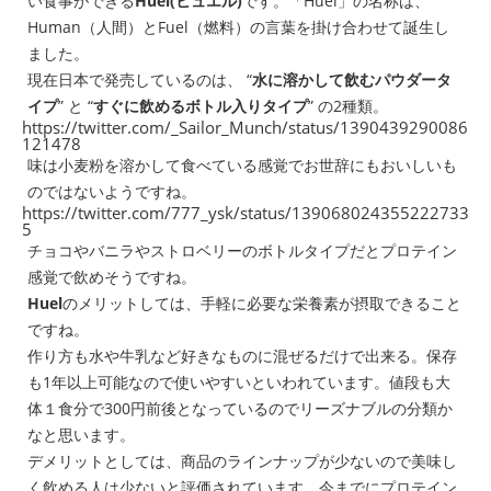
い食事ができる
Huel(ヒュエル)
です。「Huel」の名称は、
Human（人間）とFuel（燃料）の言葉を掛け合わせて誕生し
ました。
現在日本で発売しているのは、 “
水に溶かして飲むパウダータ
イプ
” と “
すぐに飲めるボトル入りタイプ
” の2種類。
https://twitter.com/_Sailor_Munch/status/1390439290086
121478
味は小麦粉を溶かして食べている感覚でお世辞にもおいしいも
のではないようですね。
https://twitter.com/777_ysk/status/139068024355222733
5
チョコやバニラやストロベリーのボトルタイプだとプロテイン
感覚で飲めそうですね。
Huel
のメリットしては、手軽に必要な栄養素が摂取できること
ですね。
作り方も水や牛乳など好きなものに混ぜるだけで出来る。保存
も1年以上可能なので使いやすいといわれています。値段も大
体１食分で300円前後となっているのでリーズナブルの分類か
なと思います。
デメリットとしては、商品のラインナップが少ないので美味し
く飲める人は少ないと評価されています。今までにプロテイン