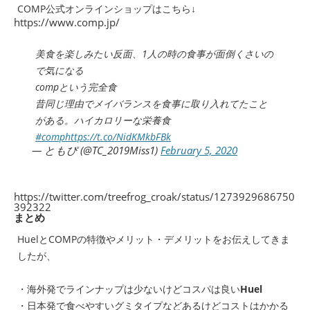
COMP公式オンラインショップはこちら↓
https://www.comp.jp/
美食を楽しみたい反面、1人の時の食事が面倒くさいの
で気になる
compという完全食
昔同じ理由でメイバランスを食事に取り入れてたこと
がある。ハイカロリーな栄養食
#comp
https://t.co/NidKMkbFBk
— ともぴ (@TC_2019Miss1)
February 5, 2020
https://twitter.com/treefrog_croak/status/1273929686750
392322
まとめ
HuelとCOMPの特徴やメリット・デメリットをお伝えしてきま
したが、
・海外発でラインナップは少ないけどコスパは良い
Huel
・日本発で食べやすいグミタイプなどあるけどコストはかかる