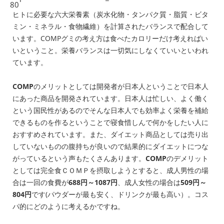
80
ヒトに必要な六大栄養素（炭水化物・タンパク質・脂質・ビタ
ミン・ミネラル・食物繊維）を計算されたバランスで配合して
います。COMPグミの考え方は食べたカロリーだけ考えればい
いということ。栄養バランスは一切気にしなくていいといわれ
ています。
COMP
のメリットとしては開発者が日本人ということで日本人
にあった商品を開発されています。日本人は忙しい、よく働く
という国民性があるのでそんな日本人でも効率よく栄養を補給
できるものを作るということで寝食惜しんで何かをしたい人に
おすすめされています。また、ダイエット商品としては売り出
していないものの腹持ちが良いので結果的にダイエットにつな
がっているという声もたくさんあります。
COMP
のデメリット
としては完全食ＣＯＭＰを摂取しようとすると、成人男性の場
合は一回の食費が
688円～1087円
、成人女性の場合は
509円～
804円
です(パウダーが最も安く、ドリンクが最も高い）。コス
パ的にどのように考えるかですね。