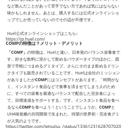
など飲んだことがあって苦手でない方であれば気にはならない
味かもしれません。あとは、購入するには公式オンラインショ
ップでしか売っていないのでその辺が不便です。
Huel公式オンラインショップはこちら↓
https://jp.huel.com/
COMPの特徴は？メリット・デメリット
「COMP」
の特徴は、Huelと違い、日本発のバランス栄養食で
す。好きな飲料に溶かして飲めるパウダータイプのほかに、固
形で手軽につまめるグミタイプ、さらにそのまま飲めるドリン
クタイプも販売されていることです。Huelは会社のミッション
がありましたが
COMP
にはコンセプトがあります。
「時間がな
く、インスタント食品などで食事を済ませてしまう人のため
に、すべての栄養を最適なバランスで配合した完全食によっ
て、目標達成をサポートする」
です。インスタント食品を食べ
るなら
COMP
を食べよう！ということでしょうか。
COMP
と
UHA味覚糖の共同開発で生まれた、待望の世界初・完全食グミ
が人気のようです。
https://twitter.com/tetsutsu_/status/13361231628707020