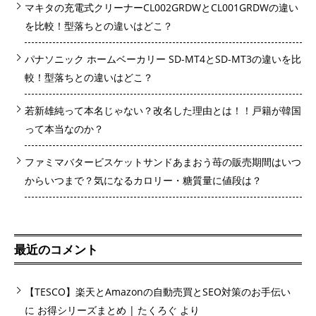
マキタの充電式クリーナーCL002GRDWとCL001GRDWの違い
を比較！型落ちとの違いはどこ？
パナソニック ホームベーカリー SD-MT4とSD-MT3の違いを比
較！型落ちとの違いはどこ？
若新雄純って本名じゃない？改名した理由とは！！戸籍が韓国
って本当なのか？
ファミマバタービスケットサンドあまおう苺の販売期間はいつ
からいつまで？気になるカロリー・糖質量に値段は？
最近のコメント
【TESCO】楽天とAmazonの自動売買とSEO対策のお手伝い
に
お得シリーズまとめ | たくろぐ
より