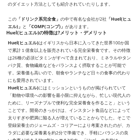
のダイエット方法としても紹介されていたりします。
この
「ドリンク系完全食」
の中で有名な会社が2社
「Huel(ヒュ
エル)」
と
「COMP(コンプ)」
があります。
Huel(ヒュエル)
の特徴は?メリット・デメリット
Huel(ヒュエル)
はイギリスから日本に入ってきた世界100か国
で累計１億食以上を販売されている完全栄養食です。その特徴
は26種の必須ビタミンがすべて含まれており、ミネラルやタン
パク質、食物繊維などをバランスよく摂取することが可能で
す。栄養価も高いので、朝食やランチなど日々の食事の代わり
にも愛用されています。
Huel(ヒュエル)
にはミッションというものが掲げられていて
「動物や環境への影響を最小限に抑えながら、忙しい現代人の
ために、リーズナブルで便利な完全栄養食を作ること」
という
ことです。開発のきっかけは、インスタント食品などによって
太りすぎや肥満に陥る人が増えていることからでした。そこで
登録栄養士のジェームズ・コリアーにより考案されたのが、カ
ラダに必要な栄養素を約2分で準備でき、手軽にバランスの良