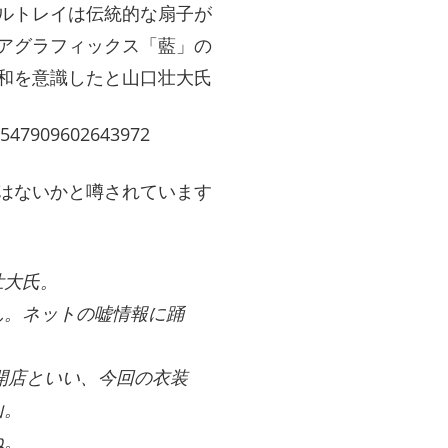
ルトレイは伝統的な扇子が
アグラフィックス「藍」の
和を意識したと山口壮大氏
02547909602643972
はないかと噂されています
壮大氏。
ん。ネットの嘘情報に踊
の開店といい、今回の衣装
山。
ね。