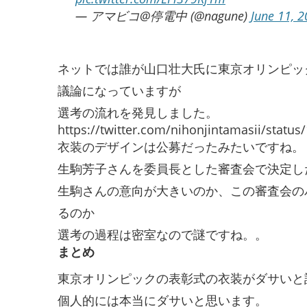
— アマビコ@停電中 (@nagune)
June 11, 
ネットでは誰が山口壮大氏に東京オリンピッ
議論になっていますが
選考の流れを発見しました。
https://twitter.com/nihonjintamasii/stat
衣装のデザインは公募だったみたいですね。
生駒芳子さんを委員長とした審査会で決定し
生駒さんの意向が大きいのか、この審査会の
るのか
選考の過程は密室なので謎ですね。。
まとめ
東京オリンピックの表彰式の衣装がダサいと
個人的には本当にダサいと思います。