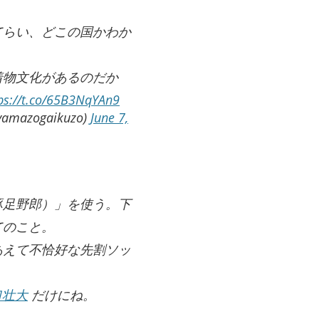
てらい、どこの国かわか
着物文化があるのだか
ps://t.co/65B3NqYAn9
azogaikuzo)
June 7,
豚足野郎）」を使う。下
てのこと。
あえて不恰好な先割ソッ
口壮大
だけにね。