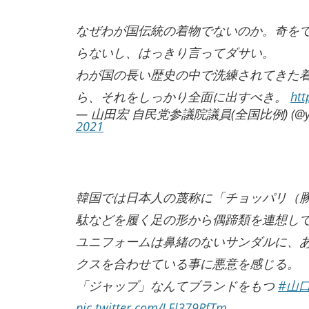
なぜわが国伝統の着物でないのか。奇を
らないし、はっきり言ってダサい。
わが国の長い歴史の中で洗練されてきた
ら、それをしっかり全面に出すべき。
htt
— 山田宏 自民党参議院議員(全国比例) (@yam
2021
韓国では日本人の蔑称に「チョッパリ（
駄などを履く足の形から偶蹄類を連想し
ユニフォームは鼻緒のないサンダルに、
クスを合わせている事に悪意を感じる。
「ジャップ」なんてブランドをもつ
#山
pic.twitter.com/LFl379RfTm