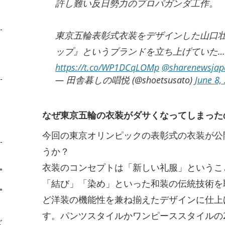
許し難い反日勢力のプロパガンダ工作。
東京五輪表彰式衣装をデザインした山口壮
ップ』というブランドを立ち上げていた
https://t.co/WP1DCqLOMp
@sharenewsjap
— 田舎暮しの唱悦 (@shoetsusato)
June 8,
なぜ東京五輪の衣装がダサくなってしまった
今回の東京オリンピックの表彰式の衣装が公
うか？
衣装のコンセプトは「新しい礼服」というこ
「結び」「染め」といった和装の伝統技術を
ど洋装の機能性を兼ね揃えたデザインに仕上
す。パンツスタイルかワンピーススタイルの
ズ