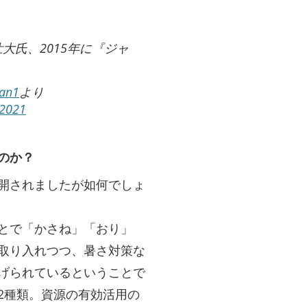
大氏、2015年に『ジャ
…
an1
より
 2021
のか？
開されましたが如何でしょ
とで「かさね」「おり」
取り入れつつ、暑さ対策な
げられているということで
2種類。資源の有効活用の