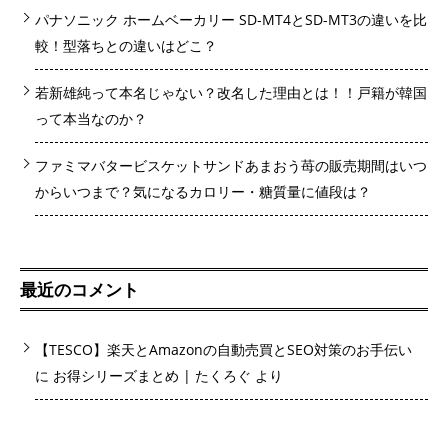
パナソニック ホームベーカリー SD-MT4とSD-MT3の違いを比
較！型落ちとの違いはどこ？
若新雄純って本名じゃない？改名した理由とは！！戸籍が韓国
って本当なのか？
ファミマバタービスケットサンドあまおう苺の販売期間はいつ
からいつまで？気になるカロリー・糖質量に値段は？
最近のコメント
【TESCO】楽天とAmazonの自動売買とSEO対策のお手伝い
に
お得シリーズまとめ | たくろぐ
より