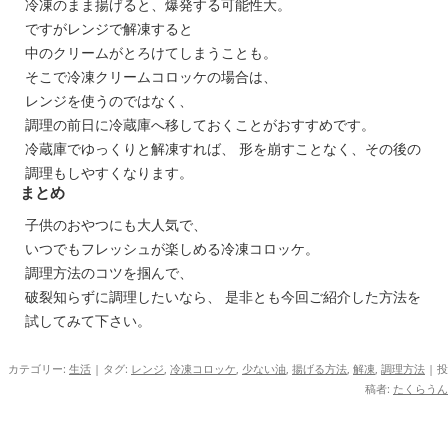
冷凍のまま揚げると、爆発する可能性大。
ですがレンジで解凍すると
中のクリームがとろけてしまうことも。
そこで冷凍クリームコロッケの場合は、
レンジを使うのではなく、
調理の前日に冷蔵庫へ移しておくことがおすすめです。
冷蔵庫でゆっくりと解凍すれば、 形を崩すことなく、その後の
調理もしやすくなります。
まとめ
子供のおやつにも大人気で、
いつでもフレッシュが楽しめる冷凍コロッケ。
調理方法のコツを掴んで、
破裂知らずに調理したいなら、 是非とも今回ご紹介した方法を
試してみて下さい。
カテゴリー:
生活
| タグ:
レンジ
,
冷凍コロッケ
,
少ない油
,
揚げる方法
,
解凍
,
調理方法
|
投
稿者:
たくらうん