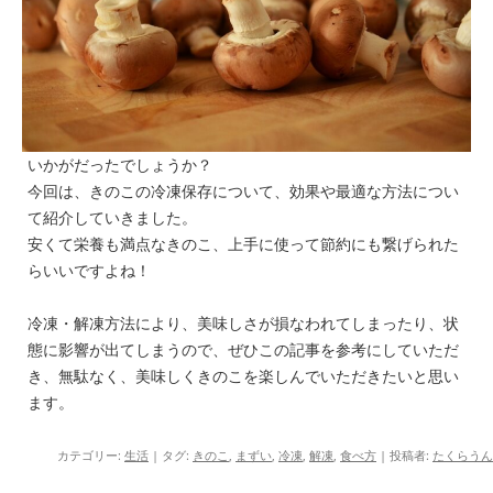
いかがだったでしょうか？
今回は、きのこの冷凍保存について、効果や最適な方法につい
て紹介していきました。
安くて栄養も満点なきのこ、上手に使って節約にも繋げられた
らいいですよね！
冷凍・解凍方法により、美味しさが損なわれてしまったり、状
態に影響が出てしまうので、ぜひこの記事を参考にしていただ
き、無駄なく、美味しくきのこを楽しんでいただきたいと思い
ます。
カテゴリー:
生活
| タグ:
きのこ
,
まずい
,
冷凍
,
解凍
,
食べ方
|
投稿者:
たくらうん