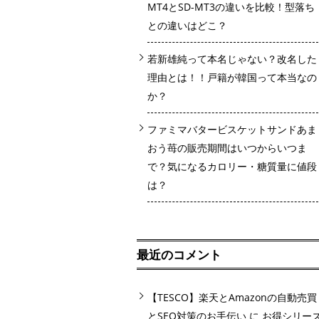
MT4とSD-MT3の違いを比較！型落ち
との違いはどこ？
若新雄純って本名じゃない？改名した
理由とは！！戸籍が韓国って本当なの
か？
ファミマバタービスケットサンドあま
おう苺の販売期間はいつからいつま
で？気になるカロリー・糖質量に値段
は？
最近のコメント
【TESCO】楽天とAmazonの自動売買
とSEO対策のお手伝い
に
お得シリー