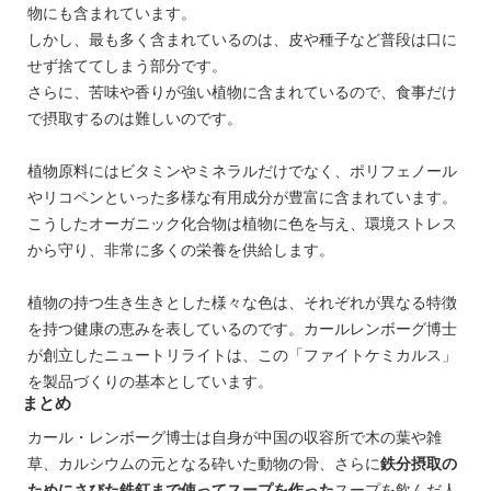
物にも含まれています。
しかし、最も多く含まれているのは、皮や種子など普段は口に
せず捨ててしまう部分です。
さらに、苦味や香りが強い植物に含まれているので、食事だけ
で摂取するのは難しいのです。
植物原料にはビタミンやミネラルだけでなく、ポリフェノール
やリコペンといった多様な有用成分が豊富に含まれています。
こうしたオーガニック化合物は植物に色を与え、環境ストレス
から守り、非常に多くの栄養を供給します。
植物の持つ生き生きとした様々な色は、それぞれが異なる特徴
を持つ健康の恵みを表しているのです。カールレンボーグ博士
が創立したニュートリライトは、この「ファイトケミカルス」
を製品づくりの基本としています。
まとめ
カール・レンボーグ博士は自身が中国の収容所で木の葉や雑
草、カルシウムの元となる砕いた動物の骨、さらに
鉄分摂取の
ためにさびた鉄釘まで使ってスープを作った
スープを飲んだ人