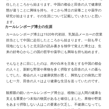
任したところから始まります。中国の都会と田舎の人で健康状
態が違うことに興味を持ち、そこから博士の栄養ことや薬学の
研究が始まります。その生涯について記載していきたいと思い
ます。
カールレンボーグ博士の生涯
カールレンボーグ博士は1920年代初頭、乳製品メーカーの営業
担当として中国に赴任したところから始まります。一刻も早く
現地になじもうと北京語の読み書きを独学で覚えた博士は、生
来の好奇心からこの国の哲学や薬学にも興味を持ち始めます。
そんなときに目にしたのは、肉や白米を主食とする中国の都会
の人々と、新鮮な野菜や果物を多く摂取する田舎の人々の暮ら
しでした。都会の人々は健康状態が悪く、脚気などの病気に苦
しむ一方、田舎の人々はより健康な生活を送っていたのです。
観察眼の鋭いカールレンボーグ博士は、植物には人間の健康を
支える重要かつ未知の物質があると確信しました。果物や野菜
をあまり摂取しない人はこの要素が欠乏し、不健康になってし