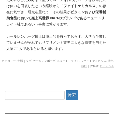
は体力を回復したという経験から
「ファイトケミカルス」
の存
在に気づき、研究を重ねて、その結果が
ビタミンおよび栄養補
助食品において売上高世界 No.1のブランドであるニュートリ
ライト
社であるいう事実に繋がります。
カールレンボーグ博士は博士号を持っておらず、大学も卒業し
ていませんがそれでもサプリメント業界に大きな影響を与えた
人物に1人であるといると思います。
カテゴリー:
生活
| タグ:
カールレンボーグ
,
ニュートリライト
,
ファイトケミカルス
,
博士
,
鉄釘
|
投稿者:
たくらうん
検
索: