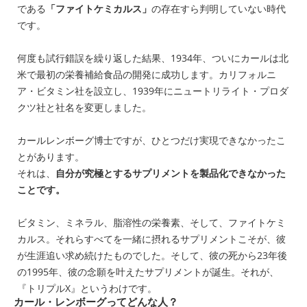
である
「ファイトケミカルス」
の存在すら判明していない時代
です。
何度も試行錯誤を繰り返した結果、1934年、ついにカールは北
米で最初の栄養補給食品の開発に成功します。カリフォルニ
ア・ビタミン社を設立し、1939年にニュートリライト・プロダ
クツ社と社名を変更しました。
カールレンボーグ博士ですが、ひとつだけ実現できなかったこ
とがあります。
それは、
自分が究極とするサプリメントを製品化できなかった
ことです。
ビタミン、ミネラル、脂溶性の栄養素、そして、ファイトケミ
カルス。それらすべてを一緒に摂れるサプリメントこそが、彼
が生涯追い求め続けたものでした。そして、彼の死から23年後
の1995年、彼の念願を叶えたサプリメントが誕生。それが、
『トリプルX』というわけです。
カール・レンボーグってどんな人？