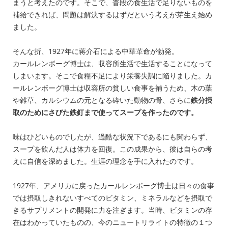
まうと考えたのです。そこで、普段の食生活で足りないものを
補給できれば、問題は解決するはずだという考えが芽生え始め
ました。
そんな折、1927年に蒋介石による中華革命が勃発。
カールレンボーグ博士は、収容所生活で生活することになって
しまいます。そこで食糧不足により栄養失調に陥りました。カ
ールレンボーグ博士は収容所の貧しい食事を補うため、木の葉
や雑草、カルシウムの元となる砕いた動物の骨、さらに
鉄分摂
取のためにさびた鉄釘まで使ってスープを作ったのです。
味はひどいものでしたが、過酷な状況下であるにも関わらず、
スープを飲んだ人は体力を回復。この成果から、彼は自らの考
えに自信を深めました。生涯の理念を手に入れたのです。
1927年、アメリカに戻ったカールレンボーグ博士は日々の食事
では摂取しきれないすべてのビタミン、ミネラルなどを摂取で
きるサプリメントの開発に力を注ぎます。当時、ビタミンの存
在はわかっていたものの、今のニュートリライトの特徴の１つ