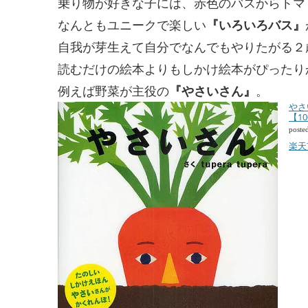
乗り物が好きな子には、赤色のバスからトマ
なんともユニークで楽しい
『いろいろバス』
自我が芽生えて自分でなんでもやりたがる２
読むだけの絵本よりもしかけ絵本がぴったり
例えば野菜が主役の
『やさいさん』
。
やさ
【1
poste
楽天