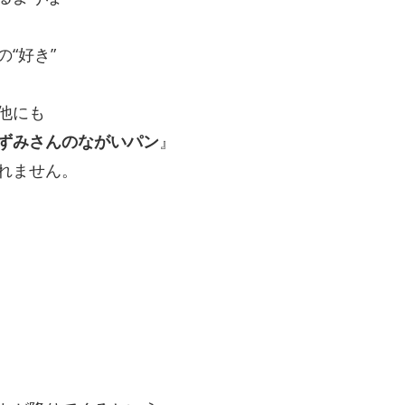
“好き”
他にも
ずみさんのながいパン
』
れません。