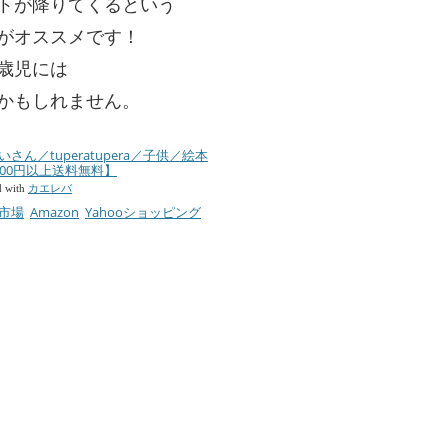
トが降りてくるという
がオススメです！
歳児には
かもしれません。
いさん／tuperatupera／子供／絵本
000円以上送料無料】
d with
カエレバ
市場
Amazon
Yahooショッピング