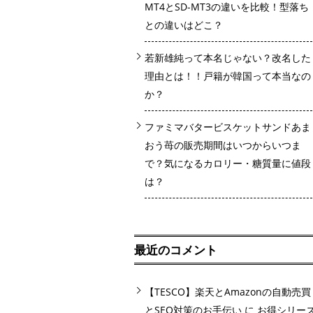
MT4とSD-MT3の違いを比較！型落ち
との違いはどこ？
若新雄純って本名じゃない？改名した
理由とは！！戸籍が韓国って本当なの
か？
ファミマバタービスケットサンドあま
おう苺の販売期間はいつからいつま
で？気になるカロリー・糖質量に値段
は？
最近のコメント
【TESCO】楽天とAmazonの自動売買
とSEO対策のお手伝い
に
お得シリー