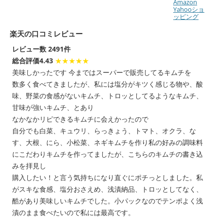
Amazon
Yahooショ
ッピング
楽天の口コミレビュー
レビュー数 2491件
総合評価4.43
★★★★★
美味しかったです 今まではスーパーで販売してるキムチを
数多く食べてきましたが、私には塩分がキツく感じる物や、酸
味、野菜の食感がないキムチ、トロッとしてるようなキムチ、
甘味が強いキムチ、とあり
なかなかリピできるキムチに会えかったので
自分でも白菜、キュウリ、らっきょう、トマト、オクラ、な
す、大根、にら、小松菜、ネギキムチを作り私の好みの調味料
にこだわりキムチを作ってましたが、こちらのキムチの書き込
みを拝見し
購入したい！と言う気持ちになり直ぐにポチっとしました。私
がスキな食感、塩分おさえめ、浅漬納品、トロッとしてなく、
酷があり美味しいキムチでした。小パックなのでテンポよく浅
漬のまま食べたいので私には最高です。