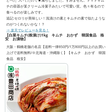
とべたついてたので★減らしました。すみません。トマトキム
チの容器が某クリーム冷菓子みたいで可愛い笑。色々有るので
食べるのが楽しみです。
追記:セロリが美味しい！浅漬けの素とキムチの素で似たような
のがつくれないかな！？
⇒ 楽天でレビューを見る！
【白菜キムチ(株漬け)1kg キムチ おかず 韓国食品 格
安 お漬物】
大阪・鶴橋老舗の名店【送料一律850円/1万800円以上のお買い
上げで送料無料/※北海道・沖縄除く】【キムチ おかず 韓国
食品 格安】