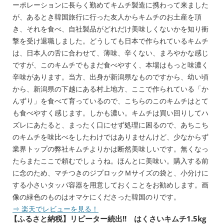
ーポレーションに長らく勤めてキムチ製造に携わって来ました
が、あるとき韓国旅行に行った友人からキムチのお土産を頂
き、それを食べ、自社製品がどれだけ美味しくないかを知り衝
撃を受け退職しました。どうしても日本で作られているキムチ
は、日本人の舌に合わせて、薄味、辛くない、まろやかな感じ
ですが、このキムチでもまだ食べやすく、本場はもっと味濃く
辛味があります。当方、出身が新潟県なものですから、幼い頃
から、新潟県の下越にある村上地方、ここで作られている「か
んずり」を食べて育っているので、こちらのこのキムチはとて
も食べやすく感じます。しかも濃い。キムチは買い回りしてハ
ズレにあたると、まったく口にせず処理に困るので、あちこち
のキムチを味比べをしたわけではありませんけど、少なからず
業界トップの弊社キムチよりかは断然美味しいです。無くなっ
たらまたここで頼むでしょうね。ほんとに美味い。購入する前
に念のため、マチつきのジプロックＭサイズの袋と、小分けに
する小さいタッパ容器を用意しておくことをお勧めします。画
像の緑色のものはオマケにくださった韓国のりです。
⇒ 楽天でレビューを見る！
【ふるさと納税】リピーター続出!! はくさいキムチ1.5kg