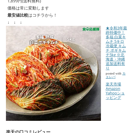
1,899円(送料無料)
価格は常に変動します
最安値比較
はコチラから！
↓ ↓ ↓
★令和3年最
終特価中！
多福 白菜キ
ムチ 5キロ
冷蔵便 キム
チ ポギキム
チ5kg ※北
海道・沖縄
追加送料有
り
posted with
カ
エレバ
楽天市場
Amazon
Yahooショ
ッピング
楽天の口コミレビュー