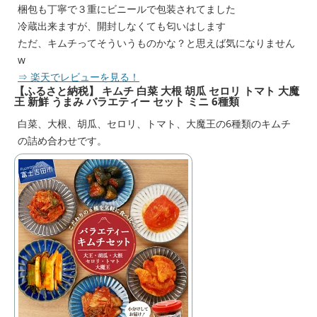
梱包も丁寧で３重にビニールで包装されてました
冷蔵出来ますが、開封しなくても匂いはします
ただ、キムチってそういうものかな？と思えば気になりません
w
⇒ 楽天でレビューを見る！
【ふるさと納税】 キムチ 白菜 大根 胡瓜 セロリ トマト 大魔
王 新鮮 うまみ バラエティー セット ミニ 6種類
白菜、大根、胡瓜、セロリ、トマト、大魔王の6種類のキムチ
の詰め合わせです。