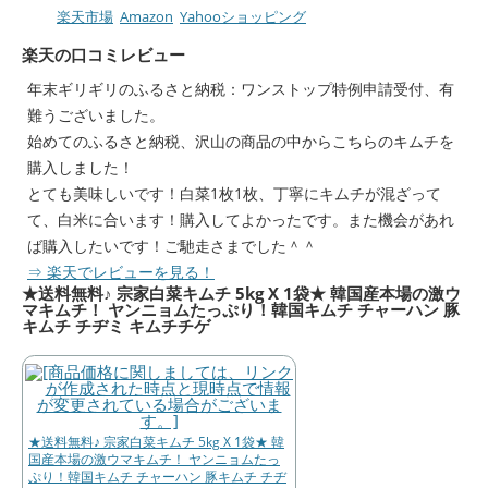
楽天市場
Amazon
Yahooショッピング
楽天の口コミレビュー
年末ギリギリのふるさと納税：ワンストップ特例申請受付、有
難うございました。
始めてのふるさと納税、沢山の商品の中からこちらのキムチを
購入しました！
とても美味しいです！白菜1枚1枚、丁寧にキムチが混ざって
て、白米に合います！購入してよかったです。また機会があれ
ば購入したいです！ご馳走さまでした＾＾
⇒ 楽天でレビューを見る！
★送料無料♪ 宗家白菜キムチ 5kg X 1袋★ 韓国産本場の激ウ
マキムチ！ ヤンニョムたっぷり！韓国キムチ チャーハン 豚
キムチ チヂミ キムチチゲ
★送料無料♪ 宗家白菜キムチ 5kg X 1袋★ 韓
国産本場の激ウマキムチ！ ヤンニョムたっ
ぷり！韓国キムチ チャーハン 豚キムチ チヂ