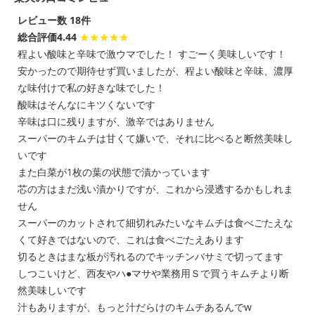
レビュー数 18件
総合評価4.44
★★★★★
程よい酸味と辛味で激ウマでした！ すごーく美味しいです！
安かったので期待せず買いましたが、程よい酸味と辛味、濃厚
な味付けで私の好きな味でした！
酸味はそんなにキツくないです
辛味は口に残りますが、激辛ではありません
スーパーのキムチは甘くて嫌いで、それに比べると断然美味し
いです
また白菜が1枚の葉の状態で漬かっています
芯の方はまだ浅い漬かりですが、これから浸透するかもしれま
せん
スーパーのカットされて細切れみたいなキムチは食べごたえな
くて好きではないので、これは食べごたえあります
切るときはまな板が汚れるのでキッチンバサミで切ってます
しつこいけど、西友やハ●マサや業務用Ｓで買うキムチより断
然美味しいです
汁もありますが、もっと汁だらけのキムチあるんでw