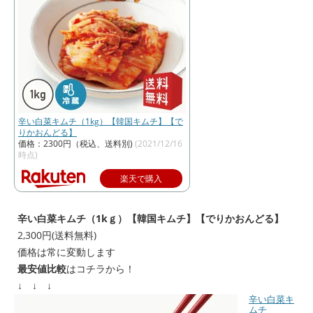
辛い白菜キムチ（1kg）【韓国キムチ】【で
りかおんどる】
価格：2300円（税込、送料別)
(2021/12/16
時点)
楽天で購入
辛い白菜キムチ（1kｇ）【韓国キムチ】【でりかおんどる】
2,300円(送料無料)
価格は常に変動します
最安値比較
はコチラから！
↓ ↓ ↓
辛い白菜キ
ムチ