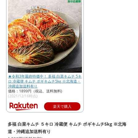
★令和3年最終特価中！ 多福 白菜キムチ 5キ
ロ 冷蔵便 キムチ ポギキムチ5kg ※北海道・
沖縄追加送料有り
価格：1899円（税込、送料無料)
(2021/12/16時点)
楽天で購入
多福 白菜キムチ ５キロ 冷蔵便 キムチ ポギキムチ5kg ※北海
道・沖縄追加送料有り