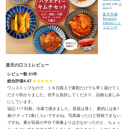
posted with
カ
エレバ
楽天市場
Amazon
Yahooショ
ッピング
楽天の口コミレビュー
レビュー数 51件
総合評価4.47
★★★★★
ワンストップなので、１８日購入で書類だけでも早く届けてく
ださり助かりました。切手も負担してくださり、品物も楽しみ
にしています。
追記:1/７到着。冷蔵で届きました。容器は薄く、量的には各1
食(ケチって2食)くらいですかね。写真撮ったけど投稿できない
ですね。量が容器の半分で画像よりは少なかったのと、ちょっ