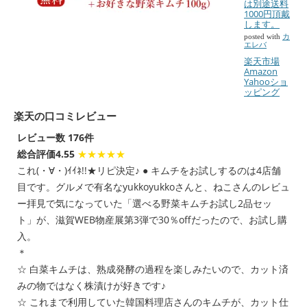
は別途送料
1000円頂戴
します。
posted with
カ
エレバ
楽天市場
Amazon
Yahooショ
ッピング
楽天の口コミレビュー
レビュー数 176件
総合評価4.55
★★★★★
これ(・∀・)ｲｲﾈ!!★リピ決定♪ ● キムチをお試しするのは4店舗
目です。グルメで有名なyukkoyukkoさんと、ねこさんのレビュ
ー拝見で気になっていた「選べる野菜キムチお試し2品セッ
ト」が、滋賀WEB物産展第3弾で30％offだったので、お試し購
入。
＊
☆ 白菜キムチは、熟成発酵の過程を楽しみたいので、カット済
みの物ではなく株漬けが好きです♪
☆ これまで利用していた韓国料理店さんのキムチが、カット仕