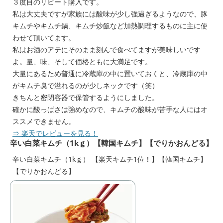
３度目のリピート購入です。
私は大丈夫ですが家族には酸味が少し強過ぎるようなので、豚
キムチやキムチ鍋、キムチ炒飯など加熱調理するものに主に使
わせて頂いてます。
私はお酒のアテにそのまま刻んで食べてますが美味しいです
よ。量、味、そして価格ともに大満足です。
大量にあるため普通に冷蔵庫の中に置いておくと、冷蔵庫の中
がキムチ臭で溢れるのが少しネックです（笑）
きちんと密閉容器で保管するようにしました。
確かに酸っぱさは強めなので、キムチの酸味が苦手な人にはオ
ススメできません。
⇒ 楽天でレビューを見る！
辛い白菜キムチ（1kｇ）【韓国キムチ】【でりかおんどる】
辛い白菜キムチ（1kｇ） 【楽天キムチ1位！】【韓国キムチ】
【でりかおんどる】