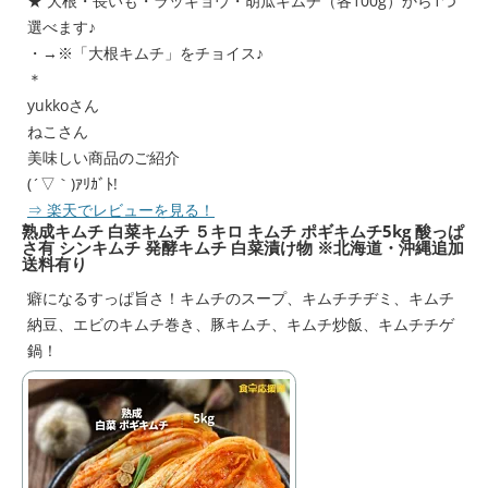
★ 大根・長いも・ラッキョウ・胡瓜キムチ（各100g）から1つ
選べます♪
・→※「大根キムチ」をチョイス♪
＊
yukkoさん
ねこさん
美味しい商品のご紹介
(´▽｀)ｱﾘｶﾞﾄ!
⇒ 楽天でレビ
ューを見る！
熟成キムチ 白菜キムチ ５キロ キムチ ポギキムチ5kg 酸っぱ
さ有 シンキムチ 発酵キムチ 白菜漬け物 ※北海道・沖縄追加
送料有り
癖になるすっぱ旨さ！キムチのスープ、キムチチヂミ、キムチ
納豆、エビのキムチ巻き、豚キムチ、キムチ炒飯、キムチチゲ
鍋！