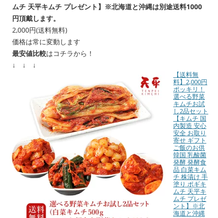
ムチ 天平キムチ プレゼント】※北海道と沖縄は別途送料1000
円頂戴します。
2,000円(送料無料)
価格は常に変動します
最安値比較
はコチラから！
↓ ↓ ↓
【送料無
料】2,000円
ポッキリ！
選べる野菜
キムチお試
し2品セット
【キムチ 国
内製造 安心
安全 お取り
寄せ ギフト
ご飯のお供
韓国 乳酸菌
発酵 発酵食
品 白菜キム
チ 株漬け 手
塗り ポギキ
ムチ 天平キ
ムチ プレゼ
ント】※北
海道と沖縄