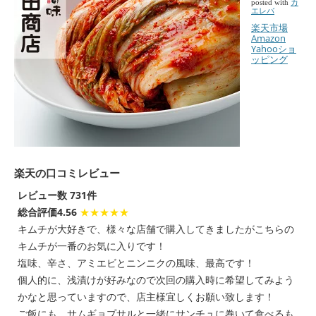
posted with
カ
エレバ
楽天市場
Amazon
Yahooショ
ッピング
楽天の口コミレビュー
レビュー数 731件
総合評価4.56
★★★★★
キムチが大好きで、様々な店舗で購入してきましたがこちらの
キムチが一番のお気に入りです！
塩味、辛さ、アミエビとニンニクの風味、最高です！
個人的に、浅漬けが好みなので次回の購入時に希望してみよう
かなと思っていますので、店主様宜しくお願い致します！
ご飯にも、サムギョプサルと一緒にサンチュに巻いて食べるも