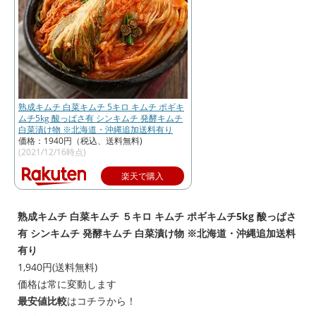
熟成キムチ 白菜キムチ 5キロ キムチ ポギキ
ムチ5kg 酸っぱさ有 シンキムチ 発酵キムチ
白菜漬け物 ※北海道・沖縄追加送料有り
価格：1940円（税込、送料無料)
(2021/12/16時点)
楽天で購入
熟成キムチ 白菜キムチ ５キロ キムチ ポギキムチ5kg 酸っぱさ
有 シンキムチ 発酵キムチ 白菜漬け物 ※北海道・沖縄追加送料
有り
1,940円(送料無料)
価格は常に変動します
最安値比較
はコチラから！