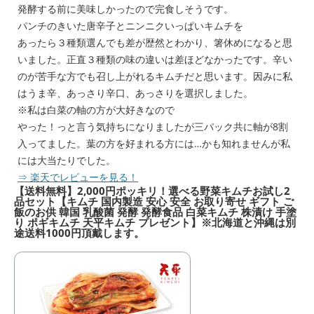
発酵する前に美味しかったので完食しそうです。
パンチのきいた唐辛子とニンニクいっぱいキムチを
あったら３種類選んでも差が歴然とわかり、箸休めになると思
いました。正直３種類の味の違いは差ほどなかったです。辛い
のが苦手な方でも召し上がれるキムチだと思います。因みに私
はうま辛、あっさり辛口、あっさりを選択しました。
※私は白菜の軸の方が大好きなので
やった！っと言う気持ちになりましたが三パック共に軸が8割
入ってました。葉の方を好まれる方には…かも知れませんが私
には大当たりでした。
⇒ 楽天でレビューを見る！
【
送料無料】2,000円ポッキリ！選べる野菜キムチお試し2
品セット【キムチ 国内製造 安心 安全 お取り寄せ ギフト ご
飯のお供 韓国 乳酸菌 発酵 発酵食品 白菜キムチ 株漬け 手塗
り ポギキムチ 天平キムチ プレゼント】※北海道と沖縄は別
途送料1000円頂戴します。