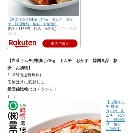
【白菜キムチ(株漬け)1kg キムチ おか
ず 韓国食品 格安 お漬物】
価格：1188円（税込、送料別)
(2021/12/16
時点)
楽天で購入
【白菜キムチ(株漬け)1kg キムチ おかず 韓国食品 格
安 お漬物】
1,188円(送料無料)
価格は常に変動します
最安値比較
はコチラから！
↓ ↓ ↓
【白菜キム
チ(株漬
け)1kg キ
ムチ おか
ず 韓国食
品 格安
お漬物】