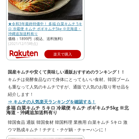
★令和3年最終特価中！ 多福 白菜キムチ 5キ
ロ 冷蔵便 キムチ ポギキムチ5kg ※北海道・
沖縄追加送料有り
価格：1899円（税込、送料無料)
(2021/12/15時点)
楽天で購入
国産キムチや安くて美味しい通販おすすめのランキング！！
キムチは発酵食品なので身体にとってもいい食材。韓国ブーム
も重なって人気のキムチですが、通販で人気のお取り寄せ品を
紹介します！
⇒
キムチの人気楽天ランキングを確認する！
多福 白菜キムチ ５キロ 冷蔵便 キムチ ポギキムチ5kg ※北
海道・沖縄追加送料有り
韓国食品 通販 韓国食材 韓国料理 業務用 白菜キムチ 5キロ 激
ウマ熟成キムチ！チヂミ・チゲ鍋・チャーハンに！