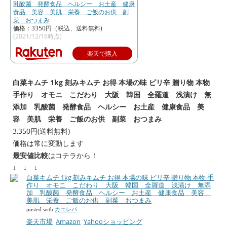
乳酸菌 発酵食品 ヘルシー お土産 健康
食品 美容 美肌 栄養 ご飯のお供 副
菜 おつまみ
価格：3350円（税込、送料無料)
(2021/12/16時点)
楽天で購入
白菜キムチ 1kg 刻みキムチ お得 本場の味 ピリ辛 贈り物 本物
手作り オモニ こだわり 大阪 韓国 全羅道 浅漬け 無
添加 乳酸菌 発酵食品 ヘルシー お土産 健康食品 美
容 美肌 栄養 ご飯のお供 副菜 おつまみ
3,350円(送料無料)
価格は常に変動します
最安値比較
はコチラから！
↓ ↓ ↓
白菜キムチ 1kg 刻みキムチ お得 本場の味 ピリ辛 贈り物 本物 手
作り オモニ こだわり 大阪 韓国 全羅道 浅漬け 無添
加 乳酸菌 発酵食品 ヘルシー お土産 健康食品 美容
美肌 栄養 ご飯のお供 副菜 おつまみ
posted with
カエレバ
楽天市場
Amazon
Yahooショッピング