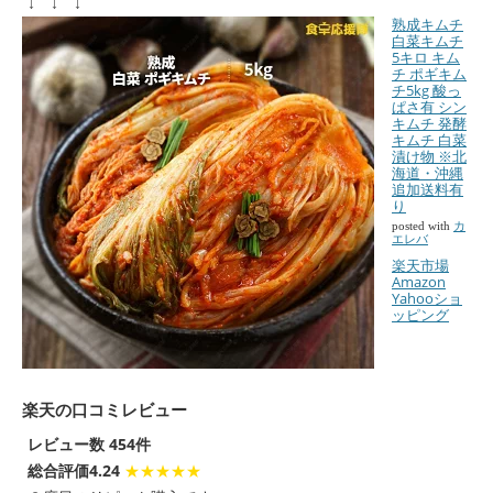
↓ ↓ ↓
熟成キムチ
白菜キムチ
5キロ キム
チ ポギキム
チ5kg 酸っ
ぱさ有 シン
キムチ 発酵
キムチ 白菜
漬け物 ※北
海道・沖縄
追加送料有
り
posted with
カ
エレバ
楽天市場
Amazon
Yahooショ
ッピング
楽天の口コミレビュー
レビュー数 454件
総合評価4.24
★★★★★