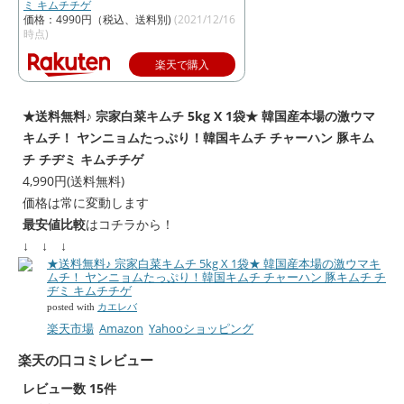
ミ キムチチゲ
価格：4990円（税込、送料別)
(2021/12/16
時点)
楽天で購入
★送料無料♪ 宗家白菜キムチ 5kg X 1袋★ 韓国産本場の激ウマ
キムチ！ ヤンニョムたっぷり！韓国キムチ チャーハン 豚キム
チ チヂミ キムチチゲ
4,990円(送料無料)
価格は常に変動します
最安値比較
はコチラから！
↓ ↓ ↓
★送料無料♪ 宗家白菜キムチ 5kg X 1袋★ 韓国産本場の激ウマキ
ムチ！ ヤンニョムたっぷり！韓国キムチ チャーハン 豚キムチ チ
ヂミ キムチチゲ
posted with
カエレバ
楽天市場
Amazon
Yahooショッピング
楽天の口コミレビュー
レビュー数 15件