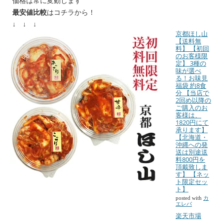
価格は常に変動します
最安値比較
はコチラから！
↓ ↓ ↓
京都ほし山
【送料無
料】 【初回
のお客様限
定】 3種の
味が選べ
る！お味見
福袋 約8食
分 【当店で
2回め以降の
ご購入のお
客様は、
1820円にて
承ります】
【北海道・
沖縄への発
送は別途送
料800円を
頂戴致しま
す】 【ネッ
ト限定セッ
ト】
posted with
カ
エレバ
楽天市場