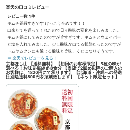
楽天の口コミレビュー
レビュー数 1件
キムチ鍋旨すぎです けっこう辛めです！！
出来たてを送ってくれたので日々酸味の変化を楽しみました。
キムチ鍋にしてみたのですが旨すぎです。キムチとウェイパー
と塩を入れてみました。少し酸味が出てる状態だったのですが
トムヤムクンにも通じる酸味と旨味、くせになりそうです。
⇒ 楽天でレビューを見る！
京都ほし山 【送料無料】 【初回のお客様限定】 3種の味が
選べる！お味見福袋 約8食分 【当店で2回め以降のご購入の
お客様は、1820円にて承ります】 【北海道・沖縄への発送
は別途送料800円を頂戴致します】 【ネット限定セット】