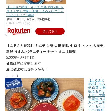
【ふるさと納税】 キムチ 白菜 大根 胡瓜 セ
ロリ トマト 大魔王 新鮮 うまみ バラエティ
ー セット ミニ 6種類
価格：5000円（税込、送料無料)
(2021/12/16時点)
楽天で購入
【ふるさと納税】 キムチ 白菜 大根 胡瓜 セロリ トマト 大魔王
新鮮 うまみ バラエティー セット ミニ 6種類
5,000円(送料無料)
価格は常に変動します
最安値比較
はコチラから！
↓ ↓ ↓
【ふるさと
納税】 キム
チ 白菜 大根
胡瓜 セロリ
トマト 大魔
王 新鮮 うま
み バラエテ
ィー セット
ミニ 6種類