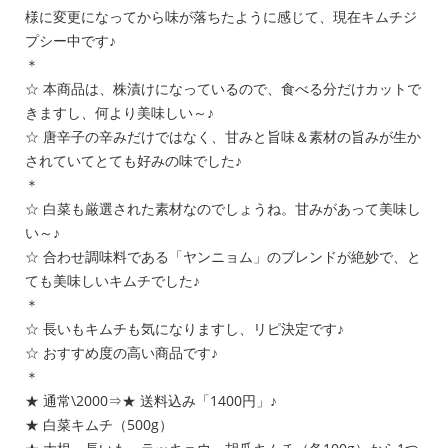
様に変更になってから味が落ちたように感じて、現在キムチジ
プシー中です♪
＊
☆ 本商品は、株漬けになっているので、食べる分だけカットで
きますし、何より美味しい～♪
☆ 唐辛子の辛みだけではなく、甘みと旨味＆素材の旨みが生か
されていてとても好みの味でした♪
＊
☆ 白菜も厳選された素材なのでしょうね。甘みがあって美味し
い～♪
☆ 合わせ調味料である「ヤンニョム」のブレンドが絶妙で、と
ても美味しいキムチでした♪
＊
☆ 長いもキムチも気になりますし、リピ決定です♪
☆ おすすめ度の高い商品です♪
＊
★ 通常\2000⇒★ 送料込み「1400円」♪
★ 白菜キムチ（500g）