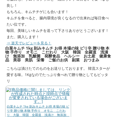
良し！
もちろん、キムチチゲにも合います！
キムチを食べると、腸内環境が良くなるので出来れば毎日食べ
たい位です。
毎回、美味しいキムチを送って下さりありがとうございます！
また、購入します！
⇒ 楽天でレビューを見る！
白菜キムチ 1kg 刻みキムチ お得 本場の味 ピリ辛 贈り物 本
物 手作り オモニ こだわり 大阪 韓国 全羅道 浅漬
け 無添加 乳酸菌 発酵食品 ヘルシー お土産 健康食
品 美容 美肌 栄養 ご飯のお供 副菜 おつまみ
こちらは漬けたてのものをお送りしております。 韓流スターが
愛する味。1Kgなのでたっぷり食べれて贈り物としてもピッタ
リ
白菜キムチ 1kg 刻みキムチ お得 本場の味 ピ
リ辛 贈り物 本物 手作り オモニ こだわ
り 大阪 韓国 全羅道 浅漬け 無添加