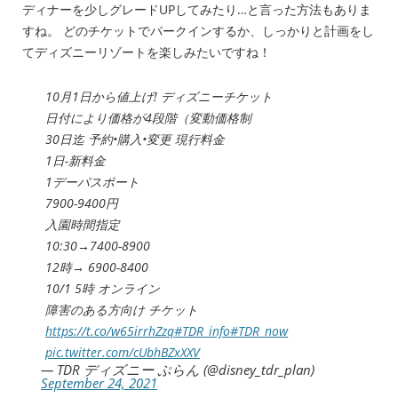
ディナーを少しグレードUPしてみたり…と言った方法もありま
すね。 どのチケットでパークインするか、しっかりと計画をし
てディズニーリゾートを楽しみたいですね！
10月1日から値上げ! ディズニーチケット
日付により価格が4段階（変動価格制
30日迄 予約•購入•変更 現行料金
1日-新料金
1デーパスポート
7900-9400円
入園時間指定
10:30→7400-8900
12時→ 6900-8400
10/1 5時 オンライン
障害のある方向け チケット
https://t.co/w65irrhZzq
#TDR_info
#TDR_now
pic.twitter.com/cUbhBZxXXV
— TDR ディズニー ぷらん (@disney_tdr_plan)
September 24, 2021