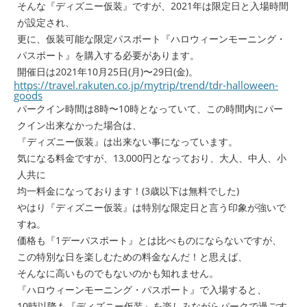
そんな『ディズニー仮装』ですが、2021年は限定日と入場時間
が設定され、
更に、仮装可能な限定パスポート『ハロウィーンモーニング・
パスポート』を購入する必要があります。
開催日は2021年10月25日(月)〜29日(金)。
https://travel.rakuten.co.jp/mytrip/trend/tdr-halloween-
goods
パークイン時間は8時〜10時となっていて、この時間内にパー
クイン出来なかった場合は、
『ディズニー仮装』は出来ない事になっています。
気になる料金ですが、13,000円となっており、大人、中人、小
人共に
均一料金になっております！(3歳以下は無料でした)
やはり『ディズニー仮装』は特別な限定日と言う印象が強いで
すね。
価格も『1デーパスポート』とは比べものにならないですが、
この特別な日を楽しむための料金なんだ！と思えば、
そんなに高いものでもないのかも知れません。
『ハロウィーンモーニング・パスポート』で入場すると、
10時以降も『ディズニー仮装』を楽しみながらパークで過ごす