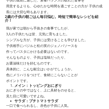
子供の成長に適した、栄養バランスの取れた食事を
用意するよりも、心ゆたかな時間を過ごすことの方が 子供の成
長には大切な時もあります。
2歳の子供の朝ごはん毎日悩む。時短で簡単なレシピを紹
介！
我が家では朝から手抜きの食事でしたが、
3人の子供たちは皆、元気に育ちました。
シンプルな方が、子供には受けることも学びました。
子供相手にバジルと松の実のジェノバソースを
作ってパスタにかける必要はないのです。
そんなものより、子供は塩味だったり、
お醤油味だけを好むものです。
具体的に、こんな献立はいかがでしょうか。
色にメリハリをつけて、食材にこらないことが
ポイントです。
メイン：トッピングおにぎり
おにぎりの中ではなく、上に具材をのせると、
見た目に可愛いですよね。
サラダ：プチトマトサラダ
一口で食べられるし、赤色が子供に人気。