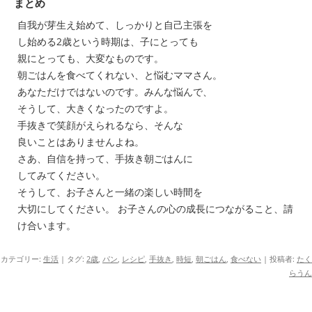
まとめ
自我が芽生え始めて、しっかりと自己主張を
し始める2歳という時期は、子にとっても
親にとっても、大変なものです。
朝ごはんを食べてくれない、と悩むママさん。
あなただけではないのです。みんな悩んで、
そうして、大きくなったのですよ。
手抜きで笑顔がえられるなら、そんな
良いことはありませんよね。
さあ、自信を持って、手抜き朝ごはんに
してみてください。
そうして、お子さんと一緒の楽しい時間を
大切にしてください。 お子さんの心の成長につながること、請
け合います。
カテゴリー:
生活
| タグ:
2歳
,
パン
,
レシピ
,
手抜き
,
時短
,
朝ごはん
,
食べない
|
投稿者:
たく
らうん