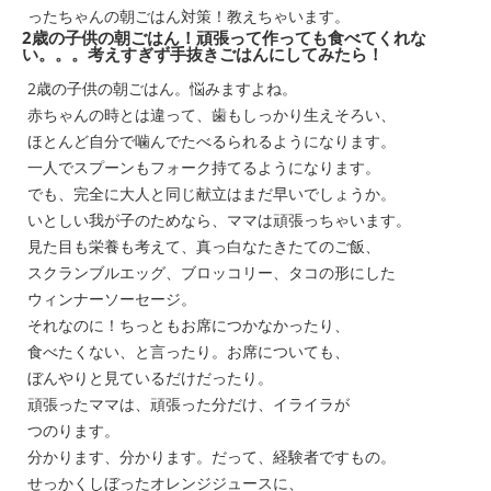
ったちゃんの朝ごはん対策！教えちゃいます。
2歳の子供の朝ごはん！頑張って作っても食べてくれな
い。。。考えすぎず手抜きごはんにしてみたら！
2歳の子供の朝ごはん。悩みますよね。
赤ちゃんの時とは違って、歯もしっかり生えそろい、
ほとんど自分で噛んでたべるられるようになります。
一人でスプーンもフォーク持てるようになります。
でも、完全に大人と同じ献立はまだ早いでしょうか。
いとしい我が子のためなら、ママは頑張っちゃいます。
見た目も栄養も考えて、真っ白なたきたてのご飯、
スクランブルエッグ、ブロッコリー、タコの形にした
ウィンナーソーセージ。
それなのに！ちっともお席につかなかったり、
食べたくない、と言ったり。お席についても、
ぼんやりと見ているだけだったり。
頑張ったママは、頑張った分だけ、イライラが
つのります。
分かります、分かります。だって、経験者ですもの。
せっかくしぼったオレンジジュースに、