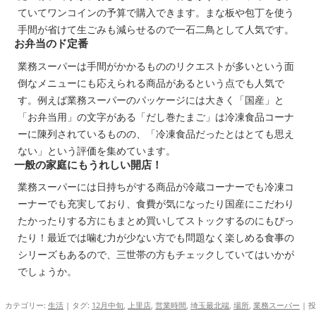
ていてワンコインの予算で購入できます。まな板や包丁を使う
手間が省けて生ごみも減らせるので一石二鳥として人気です。
お弁当のド定番
業務スーパーは手間がかかるもののリクエストが多いという面
倒なメニューにも応えられる商品があるという点でも人気で
す。例えば業務スーパーのパッケージには大きく「国産」と
「お弁当用」の文字がある「だし巻たまご」は冷凍食品コーナ
ーに陳列されているものの、「冷凍食品だったとはとても思え
ない」という評価を集めています。
一般の家庭にもうれしい開店！
業務スーパーには日持ちがする商品が冷蔵コーナーでも冷凍コ
ーナーでも充実しており、食費が気になったり国産にこだわり
たかったりする方にもまとめ買いしてストックするのにもぴっ
たり！最近では噛む力が少ない方でも問題なく楽しめる食事の
シリーズもあるので、三世帯の方もチェックしていてはいかが
でしょうか。
カテゴリー:
生活
| タグ:
12月中旬
,
上里店
,
営業時間
,
埼玉最北端
,
場所
,
業務スーパー
|
投