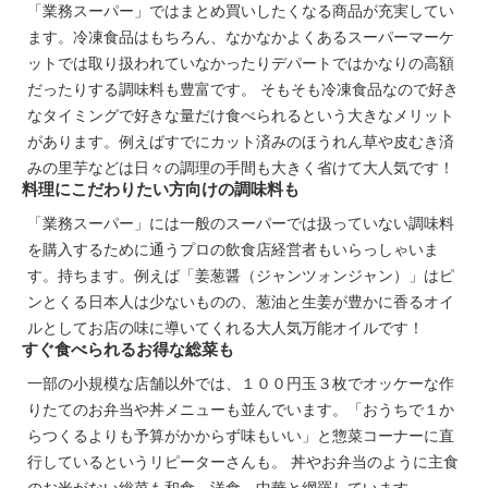
「業務スーパー」ではまとめ買いしたくなる商品が充実してい
ます。冷凍食品はもちろん、なかなかよくあるスーパーマーケ
ットでは取り扱われていなかったりデパートではかなりの高額
だったりする調味料も豊富です。 そもそも冷凍食品なので好き
なタイミングで好きな量だけ食べられるという大きなメリット
があります。例えばすでにカット済みのほうれん草や皮むき済
みの里芋などは日々の調理の手間も大きく省けて大人気です！
料理にこだわりたい方向けの調味料も
「業務スーパー」には一般のスーパーでは扱っていない調味料
を購入するために通うプロの飲食店経営者もいらっしゃいま
す。持ちます。例えば「姜葱醤（ジャンツォンジャン）」はピ
ンとくる日本人は少ないものの、葱油と生姜が豊かに香るオイ
ルとしてお店の味に導いてくれる大人気万能オイルです！
すぐ食べられるお得な総菜も
一部の小規模な店舗以外では、１００円玉３枚でオッケーな作
りたてのお弁当や丼メニューも並んでいます。「おうちで１か
らつくるよりも予算がかからず味もいい」と惣菜コーナーに直
行しているというリピーターさんも。 丼やお弁当のように主食
のお米がない総菜も和食、洋食、中華と網羅しています。