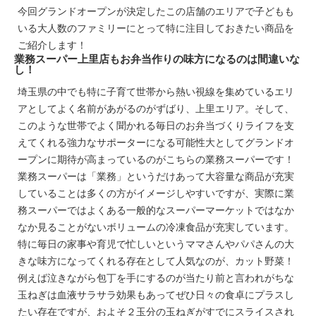
今回グランドオープンが決定したこの店舗のエリアで子どもも
いる大人数のファミリーにとって特に注目しておきたい商品を
ご紹介します！
業務スーパー上里店もお弁当作りの味方になるのは間違いな
し！
埼玉県の中でも特に子育て世帯から熱い視線を集めているエリ
アとしてよく名前があがるのがずばり、上里エリア。そして、
このような世帯でよく聞かれる毎日のお弁当づくりライフを支
えてくれる強力なサポーターになる可能性大としてグランドオ
ープンに期待が高まっているのがこちらの業務スーパーです！
業務スーパーは「業務」というだけあって大容量な商品が充実
していることは多くの方がイメージしやすいですが、実際に業
務スーパーではよくある一般的なスーパーマーケットではなか
なか見ることがないボリュームの冷凍食品が充実しています。
特に毎日の家事や育児で忙しいというママさんやパパさんの大
きな味方になってくれる存在として人気なのが、カット野菜！
例えば泣きながら包丁を手にするのが当たり前と言われがちな
玉ねぎは血液サラサラ効果もあってぜひ日々の食卓にプラスし
たい存在ですが、およそ２玉分の玉ねぎがすでにスライスされ