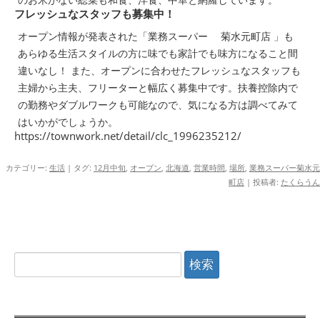
フレッシュなスタッフも募集中！
オープン情報が発表された「業務スーパー 菊水元町店 」も
あらゆる生活スタイルの方に味でも家計でも味方になること間
違いなし！ また、オープンに合わせたフレッシュなスタッフも
主婦から主夫、フリーターと幅広く募集中です。扶養控除内で
の勤務やダブルワークも可能なので、気になる方は調べてみて
はいかがでしょうか。
https://townwork.net/detail/clc_1996235212/
カテゴリー:
生活
| タグ:
12月中旬
,
オープン
,
北海道
,
営業時間
,
場所
,
業務スーパー菊水元
町店
|
投稿者:
たくらうん
検
索: