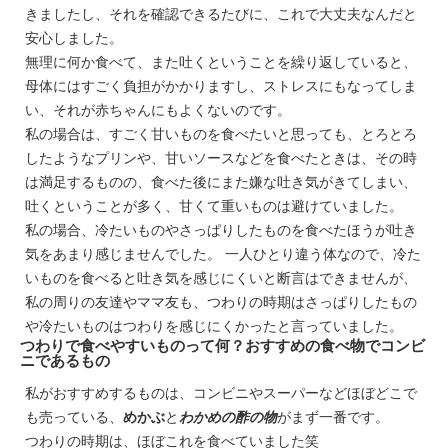
きましたし、それを確認できるたびに、これで大丈夫なんだと
安心しました。
無理に何か食べて、また吐くということを繰り返していると、
母体にはすごく負担がかかりますし、ストレスにもなってしま
い、それが赤ちゃんにもよくないのです。
私の場合は、すごく甘いものを食べたいと思っても、とろとろ
したようなプリンや、甘いソースなどを食べたときは、その時
は満足するものの、食べた後にまた嫌な吐き気がきてしまい、
吐くということが多く、甘くて重いものは避けていました。
私の場合、冷たいものやさっぱりしたものを食べたほうが吐き
気をあまり感じませんでした。 一人ひとり違う体なので、冷た
いものを食べると吐き気を感じにくいと断言はできませんが、
私の周りの友達やママ友も、つわりの時期はさっぱりしたもの
や冷たいものはつわりを感じにくかったと言っていました。
つわりで食べやすいものって何？おすすめの食べ物でコンビ
ニであるもの
私がおすすめするものは、コンビニやスーパーなどほぼどこで
も売っている、
めかぶ
と
わかめの酢の物
がまず一番です。
つわりの時期は、ほぼこれを食べていました笑