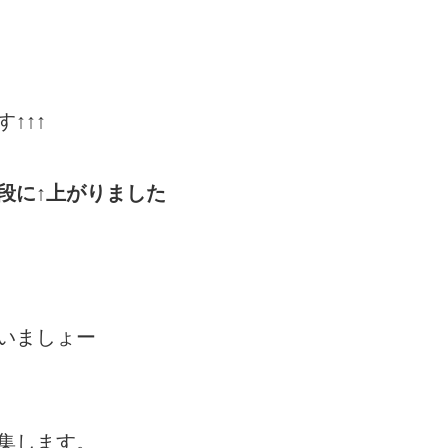
↑↑↑
段に↑上がりました
いましょー
集します。