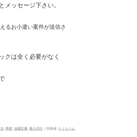
とメッセージ下さい。
らえるお小遣い案件が送信さ
ックは全く必要がなく
で
イ活
,
懸賞
,
抽選応募
,
購入代行
|
投稿者:
たくらうん