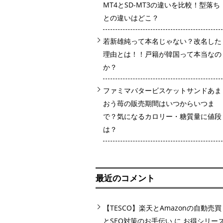
MT4とSD-MT3の違いを比較！型落ち
との違いはどこ？
若新雄純って本名じゃない？改名した
理由とは！！戸籍が韓国って本当なの
か？
ファミマバタービスケットサンドあま
おう苺の販売期間はいつからいつま
で？気になるカロリー・糖質量に値段
は？
最近のコメント
【TESCO】楽天とAmazonの自動売買
とSEO対策のお手伝い
に
お得シリー