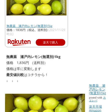
無農薬 瀬戸内レモン(無選別)1kg
価格：1836円（税込、送料別)
(2021/11/29
時点)
楽天で購入
無農薬 瀬戸内レモン(無選別)1kg
価格 1,836円 （送料別）
価格は常に変動します
最安値比較
はコチラから！
↓ ↓ ↓
無農薬 瀬
戸内レモン
(無選別)1kg
posted with
カ
エレバ
楽天市場
Amazon