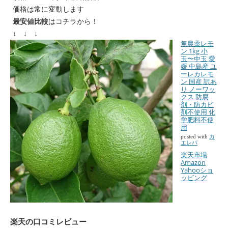
価格は常に変動します
最安値比較
はコチラから！
↓ ↓ ↓
無農薬レモ
ン 1kg 小
玉〜中玉 愛
媛 中島産 ユ
ーレカレモ
ン 国産 訳あ
り ノーワッ
クス 防腐
剤・防カビ
剤不使用 化
学肥料不使
用
posted with
カ
エレバ
楽天市場
Amazon
Yahooショ
ッピング
楽天の口コミレビュー