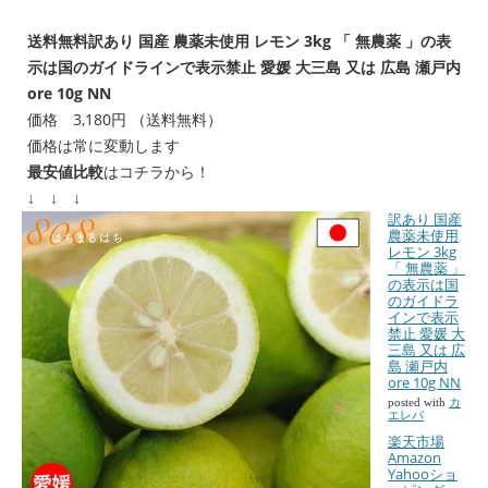
送料無料訳あり 国産 農薬未使用 レモン 3kg 「 無農薬 」の表
示は国のガイドラインで表示禁止 愛媛 大三島 又は 広島 瀬戸内
ore 10g NN
価格 3,180円 （送料無料）
価格は常に変動します
最安値比較
はコチラから！
↓ ↓ ↓
訳あり 国産
農薬未使用
レモン 3kg
「 無農薬 」
の表示は国
のガイドラ
インで表示
禁止 愛媛 大
三島 又は 広
島 瀬戸内
ore 10g NN
posted with
カ
エレバ
楽天市場
Amazon
Yahooショ