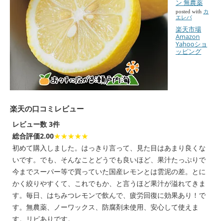
ン 無農薬
posted with
カ
エレバ
楽天市場
Amazon
Yahooショ
ッピング
楽天の口コミレビュー
レビュー数 3件
総合評価2.00
★★★★★
初めて購入しました。はっきり言って、見た目はあまり良くな
いです。でも、そんなことどうでも良いほど、果汁たっぷりで
今までスーパー等で買っていた国産レモンとは雲泥の差。とに
かく絞りやすくて、これでもか、と言うほど果汁が溢れてきま
す。毎日、はちみつレモンで飲んで、疲労回復に効果あり！で
す。無農薬、ノーワックス、防腐剤未使用、安心して使えま
す。リピありです。