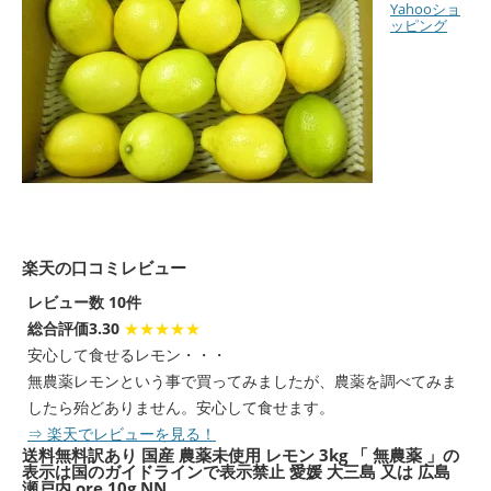
Yahooショ
ッピング
楽天の口コミレビュー
レビュー数 10件
総合評価3.30
★★★★★
安心して食せるレモン・・・
無農薬レモンという事で買ってみましたが、農薬を調べてみま
したら殆どありません。安心して食せます。
⇒ 楽天でレビューを見る！
送料無料
訳あり 国産 農薬未使用 レモン 3kg 「 無農薬 」の
表示は国のガイドラインで表示禁止 愛媛 大三島 又は 広島
瀬戸内 ore 10g NN