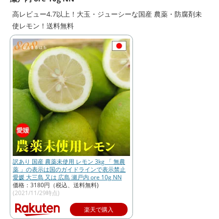
高レビュー4.7以上！大玉・ジューシーな国産 農薬・防腐剤未
使レモン！送料無料
訳あり 国産 農薬未使用 レモン 3kg 「 無農
薬 」の表示は国のガイドラインで表示禁止
愛媛 大三島 又は 広島 瀬戸内 ore 10g NN
価格：3180円（税込、送料無料)
(2021/11/29時点)
楽天で購入