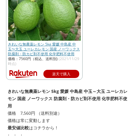
きれいな無農薬レモン 5kg 愛媛 中島産 中
玉〜大玉 ユーレカレモン 国産 ノーワックス
防腐剤・防カビ剤不使用 化学肥料不使用
価格：7560円（税込、送料別)
(2021/11/29
時点)
楽天で購入
きれいな無農薬レモン 5kg 愛媛 中島産 中玉～大玉 ユーレカレ
モン 国産 ノーワックス 防腐剤・防カビ剤不使用 化学肥料不使
用
価格 7,560円 （送料別途）
価格は常に変動します
最安値比較
はコチラから！
↓ ↓ ↓