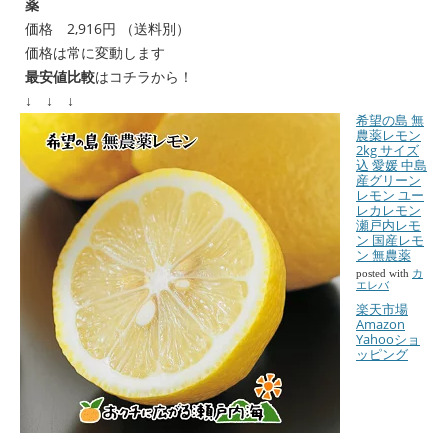
薬
価格 2,916円 （送料別）
価格は常に変動します
最安値比較
はコチラから！
↓ ↓ ↓
希望の島 無
農薬レモン
2kg サイズ
込 愛媛 中島
産グリーン
レモン ユー
レカレモン
瀬戸内レモ
ン 国産レモ
ン 無農薬
posted with
カ
エレバ
楽天市場
Amazon
Yahooショ
ッピング