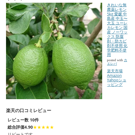
きれいな無
農薬レモン
5kg 愛媛 中
島産 中玉〜
大玉 ユーレ
カレモン 国
産 ノーワッ
クス 防腐
剤・防カビ
剤不使用 化
学肥料不使
用
posted with
カ
エレバ
楽天市場
Amazon
Yahooショ
ッピング
楽天の口コミレビュー
レビュー数 10件
総合評価4.90
★★★★★
リピートです