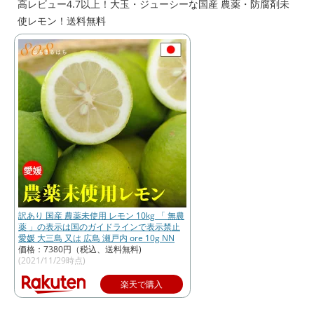
高レビュー4.7以上！大玉・ジューシーな国産 農薬・防腐剤未
使レモン！送料無料
訳あり 国産 農薬未使用 レモン 10kg 「 無農
薬 」の表示は国のガイドラインで表示禁止
愛媛 大三島 又は 広島 瀬戸内 ore 10g NN
価格：7380円（税込、送料無料)
(2021/11/29時点)
楽天で購入