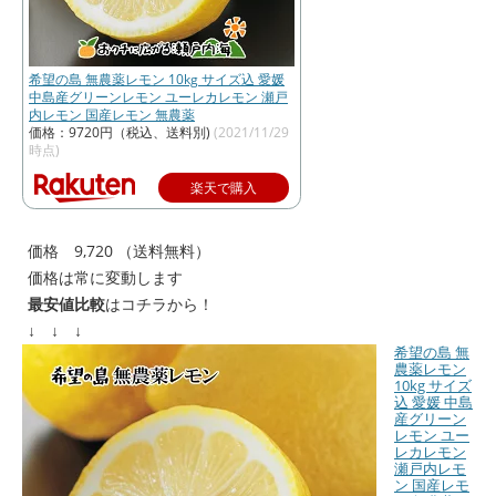
希望の島 無農薬レモン 10kg サイズ込 愛媛
中島産グリーンレモン ユーレカレモン 瀬戸
内レモン 国産レモン 無農薬
価格：9720円（税込、送料別)
(2021/11/29
時点)
楽天で購入
価格 9,720 （送料無料）
価格は常に変動します
最安値比較
はコチラから！
↓ ↓ ↓
希望の島 無
農薬レモン
10kg サイズ
込 愛媛 中島
産グリーン
レモン ユー
レカレモン
瀬戸内レモ
ン 国産レモ