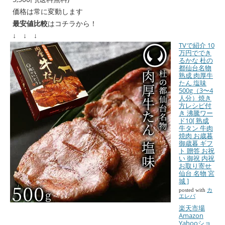
価格は常に変動します
最安値比較
はコチラから！
↓ ↓ ↓
TVで紹介 10
万円ででき
るかな 杜の
都仙台名物
熟成 肉厚牛
たん 塩味
500g（3〜4
人分）焼き
方レシピ付
き 沸騰ワー
ド10[ 熟成
牛タン 牛肉
焼肉 お歳暮
御歳暮 ギフ
ト 贈答 お祝
い 御祝 内祝
お取り寄せ
仙台 名物 宮
城 ]
posted with
カ
エレバ
楽天市場
Amazon
Yahooショ