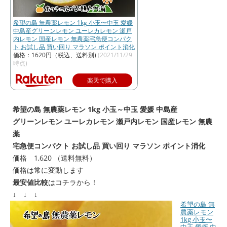
希望の島 無農薬レモン 1kg 小玉〜中玉 愛媛
中島産グリーンレモン ユーレカレモン 瀬戸
内レモン 国産レモン 無農薬宅急便コンパク
ト お試し品 買い回り マラソン ポイント消化
価格：1620円（税込、送料別)
(2021/11/29
時点)
楽天で購入
希望の島 無農薬レモン 1kg 小玉～中玉 愛媛 中島産
グリーンレモン ユーレカレモン 瀬戸内レモン 国産レモン 無農
薬
宅急便コンパクト お試し品 買い回り マラソン ポイント消化
価格 1,620 （送料無料）
価格は常に変動します
最安値比較
はコチラから！
↓ ↓ ↓
希望の島 無
農薬レモン
1kg 小玉〜
中玉 愛媛 中