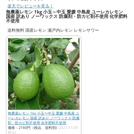
楽天でレビューを見る！
無農薬レモン 1kg 小玉～中玉 愛媛 中島産 ユーレカレモン
国産 訳あり ノーワックス 防腐剤・防カビ剤不使用 化学肥料
不使用
送料無料 国産レモン 瀬戸内レモン レモンサワー
無農薬レモン 1kg 小玉〜中玉 愛媛 中島産 ユ
ーレカレモン 国産 訳あり ノーワックス 防腐
剤・防カビ剤不使用 化学肥料不使用
価格：2160円（税込、送料別)
(2021/11/29
時点)