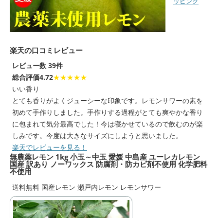
ッピング
楽天の口コミレビュー
レビュー数 39件
総合評価4.72
★★★★★
いい香り
とても香りがよくジューシーな印象です。レモンサワーの素を
初めて手作りしました。手作りする過程がとても爽やかな香り
に包まれて気分最高でした！今は寝かせているので飲むのが楽
しみです。今度は大きなサイズにしようと思いました。
楽天でレビューを見る！
無農薬レモン 1kg 小玉～中玉 愛媛 中島産 ユーレカレモン
国産 訳あり ノーワックス 防腐剤・防カビ剤不使用 化学肥料
不使用
送料無料 国産レモン 瀬戸内レモン レモンサワー