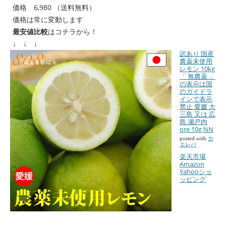
価格 6,980 （送料無料）
価格は常に変動します
最安値比較
はコチラから！
↓ ↓ ↓
訳あり 国産
農薬未使用
レモン 10kg
「 無農薬 」
の表示は国
のガイドラ
インで表示
禁止 愛媛 大
三島 又は 広
島 瀬戸内
ore 10g NN
posted with
カ
エレバ
楽天市場
Amazon
Yahooショ
ッピング