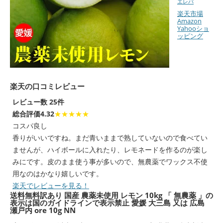
エレバ
楽天市場
Amazon
Yahooショ
ッピング
楽天の口コミレビュー
レビュー数 25件
総合評価4.32
★★★★★
コスパ良し
香りがいいですね。まだ青いままで熟していないので食べてい
ませんが、ハイボールに入れたり、レモネードを作るのが楽し
みにです。皮のまま使う事が多いので、無農薬でワックス不使
用なのはかなり嬉しいです。
楽天でレビューを見る！
送料無料
訳あり 国産 農薬未使用 レモン 10kg 「 無農薬 」の
表示は国のガイドラインで表示禁止 愛媛 大三島 又は 広島
瀬戸内 ore 10g NN