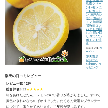
島産グリー
ンレモン ユ
ーレカレモ
ン 瀬戸内レ
モン 国産レ
モン 無農薬
宅急便コン
パクト お試
し品 買い回
り マラソン
ポイント消
化
posted with
カ
エレバ
楽天市場
Amazon
Yahooショ
ッピング
楽天の口コミレビュー
レビュー数 12件
総合評価3.33
★★★★★
箱をあけたとたん、レモンのいい香りが広がりました。すべて
黄色いきれいなものばかりでした。たくさん焼酎やブランデー
につけて、眠らせてあります。半年後が楽しみです。