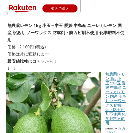
楽天で購入
無農薬レモン 1kg 小玉～中玉 愛媛 中島産 ユーレカレモン 国
産 訳あり ノーワックス 防腐剤・防カビ剤不使用 化学肥料不使
用
価格 2,160円 (税込)
価格は常に変動します
最安値比較
はコチラから！
↓ ↓ ↓
無農薬レモ
ン 1kg 小
玉〜中玉 愛
媛 中島産 ユ
ーレカレモ
ン 国産 訳あ
り ノーワッ
クス 防腐
剤・防カビ
剤不使用 化
学肥料不使
用
posted with
カ
エレバ