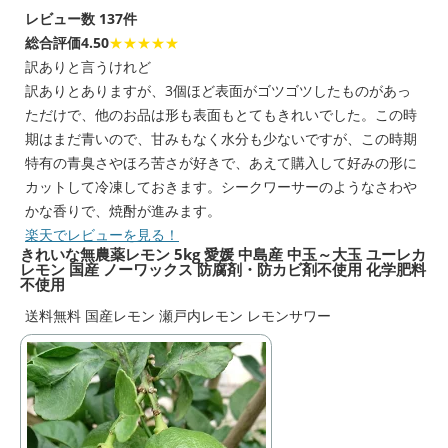
レビュー数 137件
総合評価4.50
★★★★★
訳ありと言うけれど
訳ありとありますが、3個ほど表面がゴツゴツしたものがあっ
ただけで、他のお品は形も表面もとてもきれいでした。この時
期はまだ青いので、甘みもなく水分も少ないですが、この時期
特有の青臭さやほろ苦さが好きで、あえて購入して好みの形に
カットして冷凍しておきます。シークワーサーのようなさわや
かな香りで、焼酎が進みます。
楽天でレビューを見る！
きれいな無農薬レモン 5kg 愛媛 中島産 中玉～大玉 ユーレカ
レモン 国産 ノーワックス 防腐剤・防カビ剤不使用 化学肥料
不使用
送料無料 国産レモン 瀬戸内レモン レモンサワー