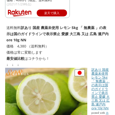
価格：4680円（税込、送料無料)
(2021/11/29時点)
楽天で購入
送料無料
訳あり 国産 農薬未使用 レモン 5kg 「 無農薬 」の表
示は国のガイドラインで表示禁止 愛媛 大三島 又は 広島 瀬戸内
ore 10g NN
価格 4,380 （送料無料）
価格は常に変動します
最安値比較
はコチラから！
↓ ↓ ↓
訳あり 国産
農薬未使用
レモン 5kg
「 無農薬 」
の表示は国
のガイドラ
インで表示
禁止 愛媛 大
三島 又は 広
島 瀬戸内
ore 10g NN
posted with
カ