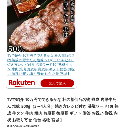
TVで紹介 10万円でできるかな 杜の都仙台名
物 熟成 肉厚牛たん 塩味 500g（3〜4人分）
焼き方レシピ付き 沸騰ワード10[ 熟成 牛タ
ン 牛肉 焼肉 お歳暮 御歳暮 ギフト 贈答 お祝
い 御祝 内祝 お取り寄せ 仙台 名物 宮城 ]
楽天で購入
TVで紹介 10万円でできるかな 杜の都仙台名物 熟成 肉厚牛た
ん 塩味 500g（3～4人分）焼き方レシピ付き 沸騰ワード10[ 熟
成 牛タン 牛肉 焼肉 お歳暮 御歳暮 ギフト 贈答 お祝い 御祝 内
祝 お取り寄せ 仙台 名物 宮城 ]
5,500円(送料無料)