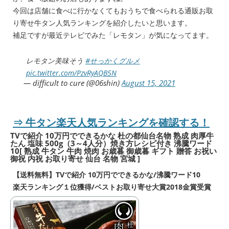
今回は店舗に食べに行かなくてもおうちで食べられる通販お取
り寄せ牛タン人気ランキングを紹介したいと思います。
補足ですが最近テレビでみた「レモタン」が気になってます。
レモタン美味そう
#せっかくグルメ
pic.twitter.com/PzvRyAQB5N
— difficult to cure (@06shin)
August 15, 2021
⇒
牛タン
楽天人気ランキングを確認する！
TVで紹介 10万円でできるかな 杜の都仙台名物 熟成 肉厚牛
たん 塩味 500g（3～4人分）焼き方レシピ付き 沸騰ワード
10[ 熟成 牛タン 牛肉 焼肉 お歳暮 御歳暮 ギフト 贈答 お祝い
御祝 内祝 お取り寄せ 仙台 名物 宮城 ]
【送料無料】TVで紹介 10万円でできるかな/沸騰ワード10
楽天ランキング１位獲得/ベストお取り寄せ大賞2018金賞受賞