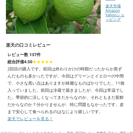
楽天市場
Amazon
Yahooショ
ッピング
楽天の口コミレビュー
レビュー数 137件
総合評価4.50
★★★★★
2回目の購入です。前回は終わりかけの時期だったからか黒ず
んだものも多かったですが、今回はグリーンとイエローの中間
で、小さな黒い点はありますが綺麗なものばかりでした。11個
入っていました。前回は冷蔵で届きましたが、今回は常温でし
た。季節的に涼しくなってきたからなのか、それともまだ新鮮
だからなのか？分かりませんが、特に問題もなかったです。皮
まで安心して食べられるのはなにより嬉しいです。
楽天でレビューを見る！
カテゴリー:
グルメ
| タグ:
おすすめ
,
レモン
,
国産
,
瀬戸内レモン
,
無農薬
,
訳あり
,
通販
|
投