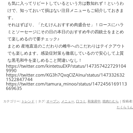
も気に入ってリピートしているという方は数知れず！というわ
けで、知っておいて損はない注目メニューもご紹介しておきま
す。
それはずばり、「たむけんおすすめ肉盛合せ」！ロースにハラ
ミとソーセージにその日の本日のおすすめ牛の四銃士をまとめ
て楽しめるので要チェック♪
まとめ 産地直送のこだわりの雌牛へのこだわりはテイクアウト
でも楽しめます。感染症対策も徹底しているので安心して上質
な黒毛和牛を楽しめること間違いなし！
https://twitter.com/kintetsuEXP/status/147357422729104
9990
https://twitter.com/KG3h7QxqCIZAInu/status/147332632
1522847744
https://twitter.com/tamura_minoo/status/1472456169113
669635
カテゴリー:
トレンド
| タグ:
オープン
,
メニュー
,
口コミ
,
和泉府中
,
焼肉たむら
|
投稿者:
たくらうん