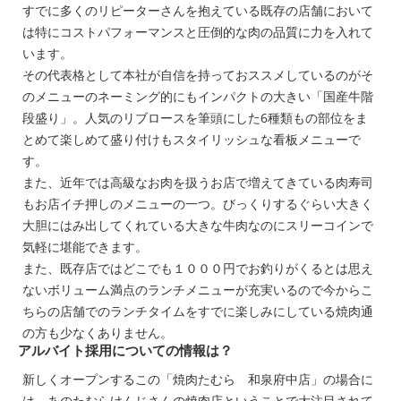
すでに多くのリピーターさんを抱えている既存の店舗において
は特にコストパフォーマンスと圧倒的な肉の品質に力を入れて
います。
その代表格として本社が自信を持っておススメしているのがそ
のメニューのネーミング的にもインパクトの大きい「国産牛階
段盛り」。人気のリブロースを筆頭にした6種類もの部位をま
とめて楽しめて盛り付けもスタイリッシュな看板メニューで
す。
また、近年では高級なお肉を扱うお店で増えてきている肉寿司
もお店イチ押しのメニューの一つ。びっくりするぐらい大きく
大胆にはみ出してくれている大きな牛肉なのにスリーコインで
気軽に堪能できます。
また、既存店ではどこでも１０００円でお釣りがくるとは思え
ないボリューム満点のランチメニューが充実いるので今からこ
ちらの店舗でのランチタイムをすでに楽しみにしている焼肉通
の方も少なくありません。
アルバイト採用についての情報は？
新しくオープンするこの「焼肉たむら 和泉府中店」の場合に
は、あのたむらけんじさんの焼肉店ということで大注目されて