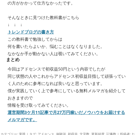
の方がかかって仕方なかったです。
そんなときに見つけた教科書がこちら
↓ ↓ ↓
トレンドブログの書き方
この教科書で勉強してからは
何を書いたらよいか、悩むことはなくなりました。
なかなか手が動かない人は覗いてみてください。
まとめ
今回はアドセンスで初収益50円という内容でしたが
同じ状態の人やこれからアドセンス初収益目指して頑張ってい
く人のために参考になれば良いなと思っています。
僕が実践していく上で参考にしている無料メルマガを紹介して
おきますので
情報を受け取ってみてください。
運営期間3ケ月11記事で月27万円稼いだノウハウをお届けする
メルマガです。
カテゴリー:
実践
| タグ:
アドセンス
,
体験談
,
初収益
,
文字数
,
更新頻度
,
記事数
|
投稿者:
た