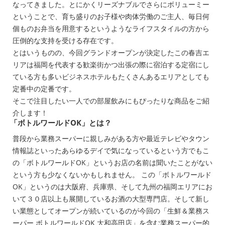
なってきました。とにかくリーズナブルでさらにボリューミー
ということで、育ち盛りのお子様や肉体労働のご主人、毎日何
個ものお弁当を用意するというようなライフスタイルの方から
圧倒的な支持を受ける存在です。
とはいうものの、今回グランドオープンが決定したこの春吉エ
リアは福岡を代表する歓楽街かつ出張の際に宿泊する定宿にし
ている方も多いビジネスホテルもたくさんあるエリアとしても
定番中の定番です。
そこで注目したい一人での部屋飲みにもぴったりな商品をご紹
介します！
「ボトルワールドOK」とは？
普段から業務スーパーに親しみがある方や最近テレビやタウン
情報誌といったあらゆるデイで気になっているという方でもこ
の「ボトルワールドOK」というお店の名前は聞いたことがない
という方も少なくないかもしれません。 この「ボトルワールド
OK」というのは大阪府、兵庫県、そして九州の福岡エリアにお
いて３０店以上も展開しているお酒の大型専門店。そして新し
い業態としてオープンが続いているのが今回の「生鮮＆業務ス
ーパー ボトルワールドOK 大和高田店」を含む業務スーパー的