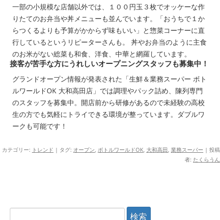
一部の小規模な店舗以外では、１００円玉３枚でオッケーな作
りたてのお弁当や丼メニューも並んでいます。「おうちで１か
らつくるよりも予算がかからず味もいい」と惣菜コーナーに直
行しているというリピーターさんも。 丼やお弁当のように主食
のお米がない総菜も和食、洋食、中華と網羅しています。
接客が苦手な方にうれしいオープニングスタッフも募集中！
グランドオープン情報が発表された「生鮮＆業務スーパー ボト
ルワールドOK 大和高田店」では調理やパック詰め、陳列専門
のスタッフを募集中。開店前から研修があるので未経験の高校
生の方でも気軽にトライできる環境が整っています。ダブルワ
ークも可能です！
カテゴリー:
トレンド
| タグ:
オープン
,
ボトルワールドOK
,
大和高田
,
業務スーパー
|
投稿
者:
たくらうん
検