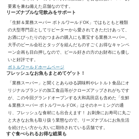
要素を兼ね備えた店舗なのです。
リーズナブルな宅飲みをサポート
「生鮮＆業務スーパー ボトルワールドOK」ではもともと種類
の大型専門店としてリピーターから愛されてきただけあって、
お酒にぴったりのおつまみの購入にも重宝する業務スーパー。
大手のビール会社とタッグを組んだものすごくお得なキャンペ
ーン企画も目白押しなので、ビール好きの方のお財布にも優し
いと好評です。
ボトルワールドホームページ
フレッシュなお魚もまとめてゲット！
「業務スーパー」と聞くとあらゆる調味料やレトルト食品にオ
リジナルブランドの加工食品等がクローズアップされがちです
が、この今回グランドオープンする大和高田店も含めた「生鮮
＆業務スーパー ボトルワールドOK」はそのネーミングの通
り、フレッシュな食材にも出合えます！ お刺身にお寿司に丸ご
と大きなお魚も取り扱う業態なので、リーズナブルにお魚生活
を続けたい方から大いに期待されている店舗です。
すぐ食べられるお得な総菜も