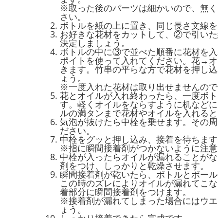
※取った後のパーツは細かいので、無く
さい。
ボトルを紙の上に置き、同じ長さ文線を
お好きな花材をカットして、②で引いた
決定しましょう。
ボトルの中に③で並べた順番に花材を入
ポイトを使って入れてください。花→オ
きます。竹串の平らな方で花材を押し込
ょう。
※一度入れた花材は取り出せませんので
花とオイルが入れ終わったら、一度ボト
す。軽くオイルをならすように机などに
ルの満タンまで花材やオイルを入れると
気泡が抜けたら中栓を乗せます。その周
ださい。
中栓をグッと押し込み、接着を待ちます
※指に瞬間接着剤がつかないように注意
中栓が入ったらオイルが漏れることがな
剤をつけ、しっかりと乾燥させます。
瞬間接着剤が乾いたら、ボトルとボール
この時のズレによりオイルが漏れてこな
着部分に瞬間接着剤をつけます。
※接着剤が漏れてしまった場合にはウエ
ょう。
しっかり接着できたら完成です。