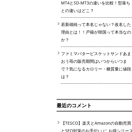
MT4とSD-MT3の違いを比較！型落ち
との違いはどこ？
若新雄純って本名じゃない？改名した
理由とは！！戸籍が韓国って本当なの
か？
ファミマバタービスケットサンドあま
おう苺の販売期間はいつからいつま
で？気になるカロリー・糖質量に値段
は？
最近のコメント
【TESCO】楽天とAmazonの自動売買
とSEO対策のお手伝い
に
お得シリー