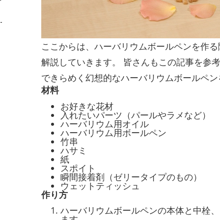
ここからは、ハーバリウムボールペンを作る
解説していきます。 皆さんもこの記事を参
できらめく幻想的なハーバリウムボールペン
材料
お好きな花材
入れたいパーツ（パールやラメなど）
ハーバリウム用オイル
ハーバリウム用ボールペン
竹串
ハサミ
紙
スポイト
瞬間接着剤（ゼリータイプのもの）
ウェットティッシュ
作り方
ハーバリウムボールペンの本体と中栓、
ます。