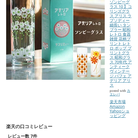
ゾンビーグ
ラス 10 】コ
リンズグラ
ス アリス ラ
プソディー
細長い タン
ブラー 昭和
レトロ 食器
雑貨 花柄プ
リント レト
ロ ポップ プ
リントグラ
ス 昭和グラ
ス 70年代 ア
ンティーク
ヴィンテー
ジ パフェ ア
デリア アリ
ス
posted with
カ
エレバ
楽天市場
Amazon
Yahooショ
ッピング
楽天の口コミレビュー
レビュー数 7件