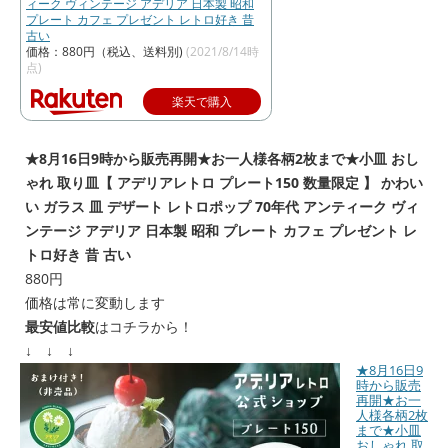
ィーク ヴィンテージ アデリア 日本製 昭和
プレート カフェ プレゼント レトロ好き 昔
古い
価格：880円（税込、送料別)
(2021/8/14時
点)
楽天で購入
★8月16日9時から販売再開★お一人様各柄2枚まで★小皿 おし
ゃれ 取り皿【 アデリアレトロ プレート150 数量限定 】 かわい
い ガラス 皿 デザート レトロポップ 70年代 アンティーク ヴィ
ンテージ アデリア 日本製 昭和 プレート カフェ プレゼント レ
トロ好き 昔 古い
880円
価格は常に変動します
最安値比較
はコチラから！
↓ ↓ ↓
★8月16日9
時から販売
再開★お一
人様各柄2枚
まで★小皿
おしゃれ 取