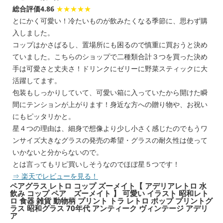
総合評価4.86
★★★★★
とにかく可愛い！冷たいものが飲みたくなる季節に、思わず購
入しました。
コップはかさばるし、置場所にも困るので慎重に買おうと決め
ていました。こちらのショップで二種類合計３つを買った決め
手は可愛さと丈夫さ！ドリンクにゼリーに野菜スティックに大
活躍してます。
包装もしっかりしていて、可愛い箱に入っていたから開けた瞬
間にテンションが上がります！身近な方への贈り物や、お祝い
にもピッタリかと。
星４つの理由は、細身で想像より少し小さく感じたのでもうワ
ンサイズ大きなグラスの発売の希望・グラスの耐久性は使って
いかないと分からないので。
とは言ってもリピ買いしそうなのでほぼ星５つです！
⇒ 楽天でレビューを見る！
ペアグラス レトロ コップ ズーメイト【 アデリアレトロ 水
飲み コップ ペア ズーメイト 】 可愛い イラスト 昭和レト
ロ 食器 雑貨 動物柄 プリント トラ レトロ ポップ プリントグ
ラス 昭和グラス 70年代 アンティーク ヴィンテージ アデリ
ア