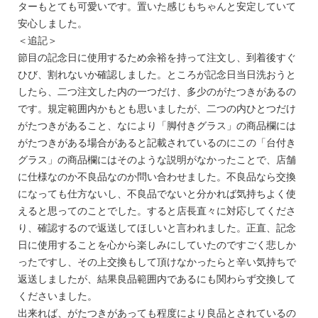
ターもとても可愛いです。置いた感じもちゃんと安定していて
安心しました。
＜追記＞
節目の記念日に使用するため余裕を持って注文し、到着後すぐ
ひび、割れないか確認しました。ところが記念日当日洗おうと
したら、二つ注文した内の一つだけ、多少のがたつきがあるの
です。規定範囲内かもとも思いましたが、二つの内ひとつだけ
がたつきがあること、なにより「脚付きグラス」の商品欄には
がたつきがある場合があると記載されているのにこの「台付き
グラス」の商品欄にはそのような説明がなかったことで、店舗
に仕様なのか不良品なのか問い合わせました。不良品なら交換
になっても仕方ないし、不良品でないと分かれば気持ちよく使
えると思ってのことでした。すると店長直々に対応してくださ
り、確認するので返送してほしいと言われました。正直、記念
日に使用することを心から楽しみにしていたのですごく悲しか
ったですし、その上交換もして頂けなかったらと辛い気持ちで
返送しましたが、結果良品範囲内であるにも関わらず交換して
くださいました。
出来れば、がたつきがあっても程度により良品とされているの