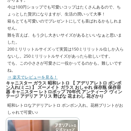
今は100円ショップでも可愛いコップはたくさんあるので、ち
ょっとした贅沢になりますが、生活の潤いって大事！
箱もとても可愛いのでプレゼントにしても喜ばれるかもしれま
せん。
難を言えば、もう少し大きいサイズがあるといいなぁと思いま
した。
200ミリリットルサイズって実質は150ミリリットル位しか入ら
ないし。250ミリリットルサイズがあったら欲しいです。
でも、この小ささが可愛さに一役かってるのかも。難しいです
ね。
⇒ 楽天でレビューを見る！
キャニスター ガラス 昭和レトロ 【 アデリアレトロ ボンボ
ン入れ(ミニ) 】 ズーメイト ガラス おしゃれ 保存瓶 保存容
器 キャニスター レトロポップ 70年代 アンティーク ヴィン
テージ アデリア アリス 野ばな 花まわし 花ざかり
昭和レトロなアデリアレトロ ボンボン入れ。花柄プリントがお
しゃれで可愛い♪