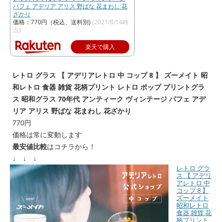
パフェ アデリア アリス 野ばな 花まわし 花
ざかり
価格：770円（税込、送料別)
(2021/8/14時
点)
楽天で購入
レトロ グラス 【 アデリアレトロ 中 コップ 8 】 ズーメイト 昭
和レトロ 食器 雑貨 花柄プリント レトロ ポップ プリントグラ
ス 昭和グラス 70年代 アンティーク ヴィンテージ パフェ アデ
リア アリス 野ばな 花まわし 花ざかり
770円
価格は常に変動します
最安値比較
はコチラから！
↓ ↓ ↓
レトロ グラ
ス 【 アデリ
アレトロ 中
コップ 8 】
ズーメイト
昭和レトロ
食器 雑貨 花
柄プリント