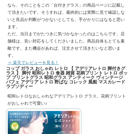
なら、そのことをこの「台付きグラス」の商品ページに記載し
て頂きたいです。そうすれば、最終的には実際に見て確認しな
いと良品か判断がつかないとしても、手がかりにはなると思い
ます。
ただ、当日までがたつきに気づかなかったのはこちらです。店
舗様は、良い対応をしてくださいました。商品自体もとても素
敵です。また機会があれば、注文させて頂きたいなと思いま
す。
⇒ 楽天
でレビューを見る！
コップ ガラス おしゃれ レトロ 【 アデリアレトロ 脚付きグ
ラス 】 脚付 昭和レトロ 食器 雑貨 花柄プリント レトロ ポッ
プ プリントグラス 昭和グラス アンティーク ヴィンテージ
パフェ アデリア レトロ 野ばな コレック 風船 マスカレード
ラプソディー
昭和レトロなおしゃれなアデリアレトロ グラス。花柄プリント
がおしゃれで可愛い♪