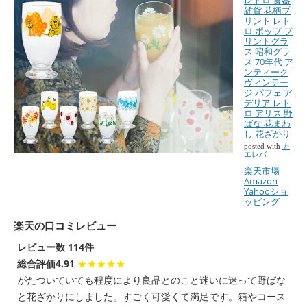
レトロ 食器
雑貨 花柄プ
リント レト
ロ ポップ プ
リントグラ
ス 昭和グラ
ス 70年代 ア
ンティーク
ヴィンテー
ジ パフェ ア
デリア レト
ロ アリス 野
ばな 花まわ
し 花ざかり
posted with
カ
エレバ
楽天市場
Amazon
Yahooショ
ッピング
楽天の口コミレビュー
レビュー数 114件
総合評価4.91
★★★★★
がたついていても程度により良品とのこと迷いに迷って野ばな
と花ざかりにしました。すごく可愛くて満足です。箱やコース