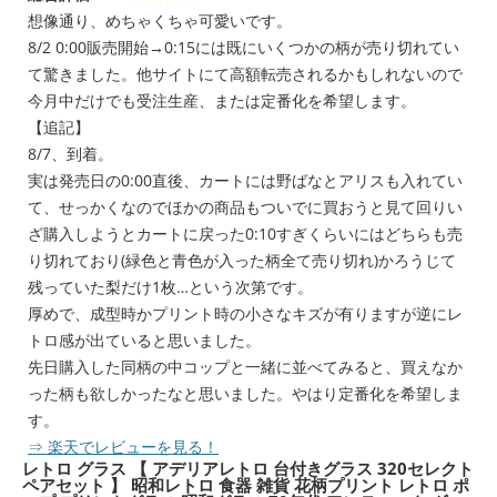
想像通り、めちゃくちゃ可愛いです。
8/2 0:00販売開始→0:15には既にいくつかの柄が売り切れてい
て驚きました。他サイトにて高額転売されるかもしれないので
今月中だけでも受注生産、または定番化を希望します。
【追記】
8/7、到着。
実は発売日の0:00直後、カートには野ばなとアリスも入れてい
て、せっかくなのでほかの商品もついでに買おうと見て回りい
ざ購入しようとカートに戻った0:10すぎくらいにはどちらも売
り切れており(緑色と青色が入った柄全て売り切れ)かろうじて
残っていた梨だけ1枚…という次第です。
厚めで、成型時かプリント時の小さなキズが有りますが逆にレ
トロ感が出ていると思いました。
先日購入した同柄の中コップと一緒に並べてみると、買えなか
った柄も欲しかったなと思いました。やはり定番化を希望しま
す。
⇒ 楽天でレビューを見る！
レトロ グラス 【 アデリアレトロ 台付きグラス 320セレクト
ペアセット 】 昭和レトロ 食器 雑貨 花柄プリント レトロ ポ