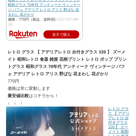
昭和グラス 70年代 アンティーク ヴィンテー
ジ パフェ アデリア レトロ アリス 野ばな 花
まわし 花ざかり
価格：770円（税込、送料別)
(2021/8/14時
点)
楽天で購入
レトロ グラス 【 アデリアレトロ 台付きグラス 320 】 ズーメ
イト 昭和レトロ 食器 雑貨 花柄プリント レトロ ポップ プリン
トグラス 昭和グラス 70年代 アンティーク ヴィンテージ パフ
ェ アデリア レトロ アリス 野ばな 花まわし 花ざかり
770円
価格は常に変動します
最安値比較
はコチラから！
↓ ↓ ↓
レトロ グラ
ス 【 アデリ
アレトロ 台
付きグラス
320 】 ズー
メイト 昭和