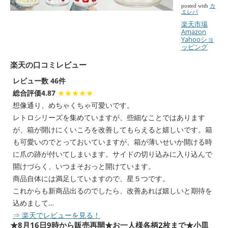
posted with
カ
エレバ
楽天市場
Amazon
Yahooショ
ッピング
楽天の口コミレビュー
レビュー数 46件
総合評価4.87
★★★★★
想像通り、めちゃくちゃ可愛いです。
レトロシリーズを集めていますが、些細なことではあります
が、箱が開けにくいころを改善してもらえると嬉しいです。箱
も可愛いのでとっておいていますが、箱が薄いせいか開ける時
に爪の跡が付いてしまいます。サイドの切り込みに入り込んで
開けづらく、いつまそおっと開けています。
商品自体には満足していますので、星５つです。
これからも新商品出るのでしたら、改善あれば嬉しいと期待を
込めまして…
⇒ 楽天でレビューを見る！
★8月16日9時から販売再開★お一人様各柄2枚まで★小皿