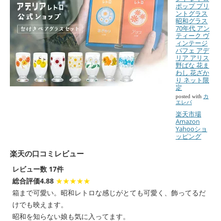
ポップ プリ
ントグラス
昭和グラス
70年代 アン
ティーク ヴ
ィンテージ
パフェ アデ
リア アリス
野ばな 花ま
わし 花ざか
り ネット限
定
posted with
カ
エレバ
楽天市場
Amazon
Yahooショ
ッピング
楽天の口コミレビュー
レビュー数 17件
総合評価4.88
★★★★★
箱まで可愛い。昭和レトロな感じがとても可愛く、飾ってるだ
けでも映えます。
昭和を知らない娘も気に入ってます。