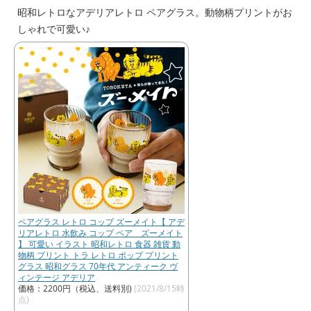
昭和レトロなアデリアレトロ ペアグラス。動物柄プリントがお
しゃれで可愛い♪
ペアグラス レトロ コップ ズーメイト【 アデ
リアレトロ 水飲み コップ ペア ズーメイト
】 可愛い イラスト 昭和レトロ 食器 雑貨 動
物柄 プリント トラ レトロ ポップ プリント
グラス 昭和グラス 70年代 アンティーク ヴ
ィンテージ アデリア
価格：2200円（税込、送料別)
(2021/8/15時
点)