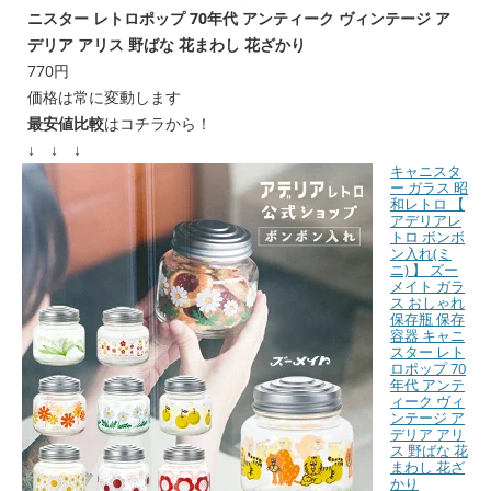
ニスター レトロポップ 70年代 アンティーク ヴィンテージ ア
デリア アリス 野ばな 花まわし 花ざかり
770円
価格は常に変動します
最安値比較
はコチラから！
↓ ↓ ↓
キャニスタ
ー ガラス 昭
和レトロ 【
アデリアレ
トロ ボンボ
ン入れ(ミ
ニ) 】 ズー
メイト ガラ
ス おしゃれ
保存瓶 保存
容器 キャニ
スター レト
ロポップ 70
年代 アンテ
ィーク ヴィ
ンテージ ア
デリア アリ
ス 野ばな 花
まわし 花ざ
かり