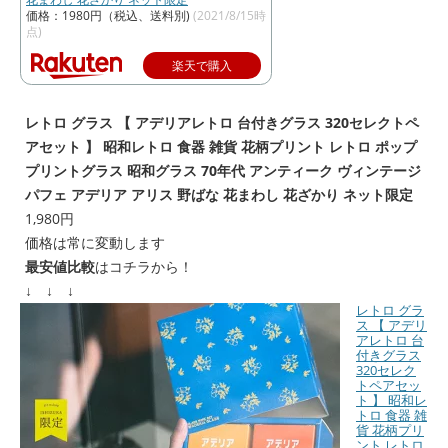
価格：1980円（税込、送料別)
(2021/8/15時
点)
楽天で購入
レトロ グラス 【 アデリアレトロ 台付きグラス 320セレクトペ
アセット 】 昭和レトロ 食器 雑貨 花柄プリント レトロ ポップ
プリントグラス 昭和グラス 70年代 アンティーク ヴィンテージ
パフェ アデリア アリス 野ばな 花まわし 花ざかり ネット限定
1,980円
価格は常に変動します
最安値比較
はコチラから！
↓ ↓ ↓
レトロ グラ
ス 【 アデリ
アレトロ 台
付きグラス
320セレク
トペアセッ
ト 】 昭和レ
トロ 食器 雑
貨 花柄プリ
ント レトロ