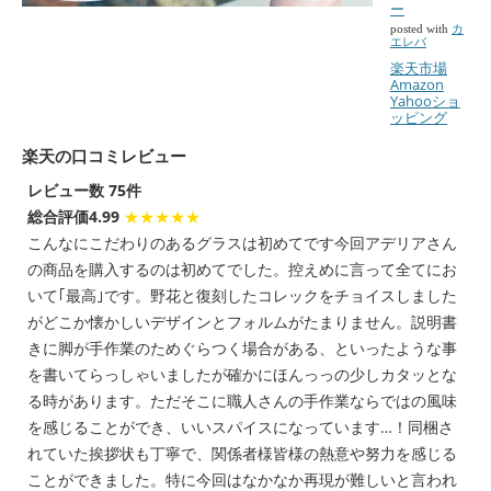
ー
posted with
カ
エレバ
楽天市場
Amazon
Yahooショ
ッピング
楽天の口コミレビュー
レビュー数 75件
総合評価4.99
★★★★★
こんなにこだわりのあるグラスは初めてです今回アデリアさん
の商品を購入するのは初めてでした。控えめに言って全てにお
いて｢最高｣です。野花と復刻したコレックをチョイスしました
がどこか懐かしいデザインとフォルムがたまりません。説明書
きに脚が手作業のためぐらつく場合がある、といったような事
を書いてらっしゃいましたが確かにほんっっの少しカタッとな
る時があります。ただそこに職人さんの手作業ならではの風味
を感じることができ、いいスパイスになっています…！同梱さ
れていた挨拶状も丁寧で、関係者様皆様の熱意や努力を感じる
ことができました。特に今回はなかなか再現が難しいと言われ