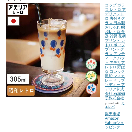
コップ ガラ
ス レトロ ア
デリアレト
ロ 脚付きグ
ラス 日本製
おしゃれ 昭
和レトロ 食
器 雑貨 花柄
プリント レ
トロ ポップ
プリントグ
ラス アンテ
ィーク パフ
ェ アデリア
レトロ 野ば
な コレック
風船 マスカ
レード ラプ
ソディー ア
デリア株式
会社 石塚硝
子株式会社
posted with
カ
エレバ
楽天市場
Amazon
Yahooショ
ッピング