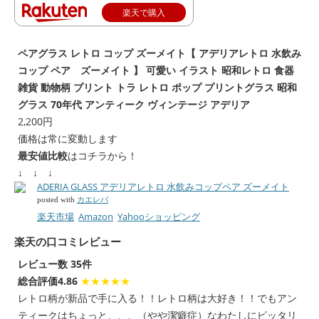
楽天で購入
ペアグラス レトロ コップ ズーメイト【 アデリアレトロ 水飲み
コップ ペア ズーメイト 】 可愛い イラスト 昭和レトロ 食器
雑貨 動物柄 プリント トラ レトロ ポップ プリントグラス 昭和
グラス 70年代 アンティーク ヴィンテージ アデリア
2,200円
価格は常に変動します
最安値比較
はコチラから！
↓ ↓ ↓
ADERIA GLASS アデリアレトロ 水飲みコップペア ズーメイト
posted with
カエレバ
楽天市場
Amazon
Yahooショッピング
楽天の口コミレビュー
レビュー数 35件
総合評価4.86
★★★★★
レトロ柄が新品で手に入る！！レトロ柄は大好き！！でもアン
ティークはちょっと、、、（やや潔癖症）なわたしにピッタリ