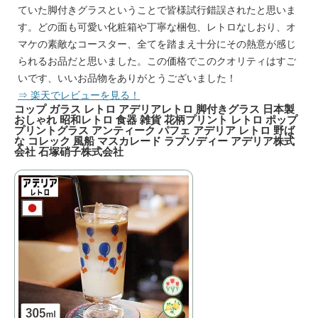
ていた脚付きグラスということで皆様試行錯誤されたと思いま
す。どの面も可愛い化粧箱や丁寧な梱包、レトロなしおり、オ
マケの素敵なコースター、全てを踏まえ十分にその熱意が感じ
られるお品だと思いました。この価格でこのクオリティはすご
いです、いいお品物をありがとうございました！
⇒ 楽天
でレビ
ューを見る！
コップ ガラス レトロ アデリアレトロ 脚付きグラス 日本製
おしゃれ 昭和レトロ 食器 雑貨 花柄プリント レトロ ポップ
プリントグラス アンティーク パフェ アデリア レトロ 野ば
な コレック 風船 マスカレード ラプソディー アデリア株式
会社 石塚硝子株式会社