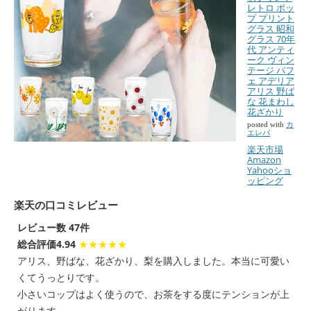
レトロ ポッ
プ プリント
グラス 昭和
グラス 70年
代 アンティ
ーク ヴィン
テージ パフ
ェ アデリア
アリス 野ば
な 花まわし
花ざかり
posted with
カ
エレバ
楽天市場
Amazon
Yahooショ
ッピング
楽天の口コミレビュー
レビュー数 47件
総合評価4.94
★★★★★
アリス、野ばな、花ざかり、梨を購入しました。本当に可愛い
くてうっとりです。
小さいコップはよく使うので、お茶をする度にテンションが上
がります。